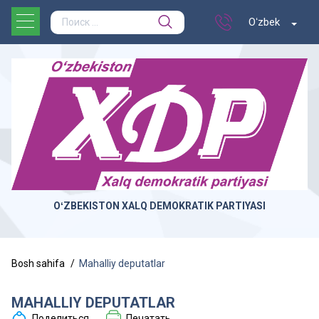
Oʻzbek
OʻZBEKISTON XALQ DEMOKRATIK PARTIYASI
Bosh sahifa
Mahalliy deputatlar
MAHALLIY DEPUTATLAR
Поделиться
Печатать