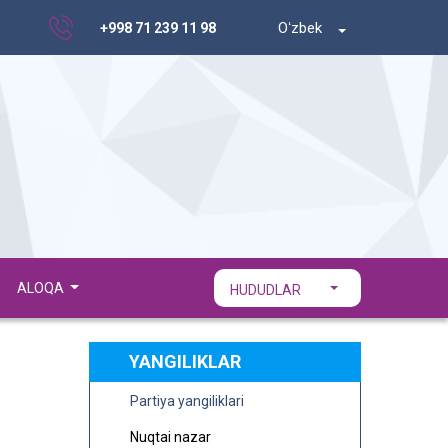
Oʻzbek
+998 71 239 11 98
ALOQA
HUDUDLAR
YANGILIKLAR
Partiya yangiliklari
Nuqtai nazar