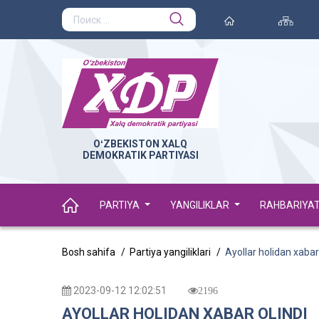
OʻZBEKISTON XALQ
DEMOKRATIK PARTIYASI
PARTIYA
YANGILIKLAR
RAHBARIYA
Bosh sahifa
Partiya yangiliklari
Ayollar holidan xabar 
2023-09-12 12:02:51
2196
AYOLLAR HOLIDAN XABAR OLINDI