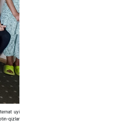
ternat uyi
in-qizlar