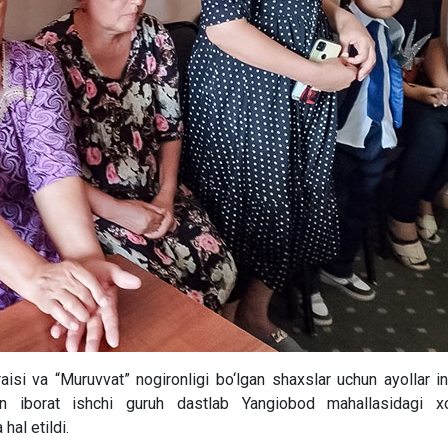
si va “Muruvvat” nogironligi bo‘lgan shaxslar uchun ayollar in
n iborat ishchi guruh dastlab Yangiobod mahallasidagi xot
hal etildi.