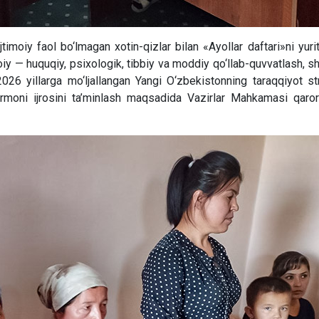
ijtimoiy faol bo‘lmagan xotin-qizlar bilan «Ayollar daftari»ni yuri
imoiy — huquqiy, psixologik, tibbiy va moddiy qo‘llab-quvvatlash, s
6 yillarga mo‘ljallangan Yangi O‘zbekistonning taraqqiyot st
rmoni ijrosini ta’minlash maqsadida Vazirlar Mahkamasi qaror