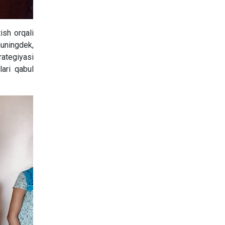
tish orqali
huningdek,
rategiyasi
lari qabul