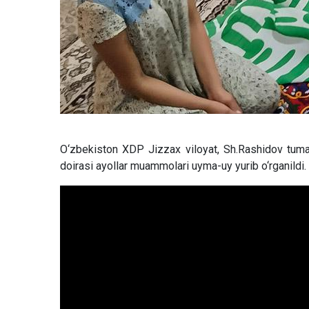
O‘zbekiston XDP Jizzax viloyat, Sh.Rashidov tuma
doirasi ayollar muammolari uyma-uy yurib o‘rganildi.