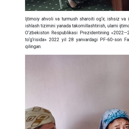
Ijtimoiy ahvoli va turmush sharoiti og‘ir, ishsiz va 
ishlash tizimini yanada takomillashtirish, ularni ijt
O‘zbekiston Respublikasi Prezidentining «2022—202
to‘g‘risida» 2022 yil 28 yanvardagi PF-60-son Fa
qilingan.