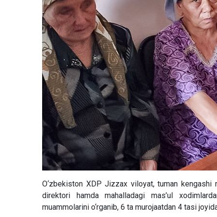
O‘zbekiston XDP Jizzax viloyat, tuman kengashi rai
direktori hamda mahalladagi mas’ul xodimlarda
muammolarini o‘rganib, 6 ta murojaatdan 4 tasi joyida 