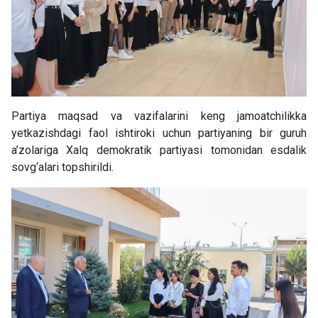
Partiya maqsad va vazifalarini keng jamoatchilikka
yetkazishdagi faol ishtiroki uchun partiyaning bir guruh
a’zolariga Xalq demokratik partiyasi tomonidan esdalik
sovg‘alari topshirildi.