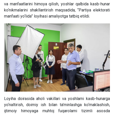
va manfaatlarini himoya qilish, yoshlar qalbida kasb-hunar
ko‘nikmalarini shakllantirish maqsadida, “Partiya elektorati
manfaati yo‘lida” loyihasi amaliyotga tatbiq etildi.
Loyiha doirasida aholi vakillari va yoshlarni kasb-hunarga
yo‘naltirish, doimiy ish bilan ta’minlashga ko‘maklashish,
ijtimoiy himoyaga muhtoj fuqarolarni tizimli asosda