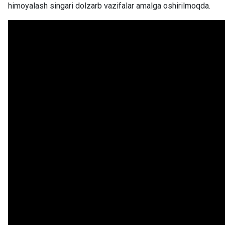
himoyalash singari dolzarb vazifalar amalga oshirilmoqda.