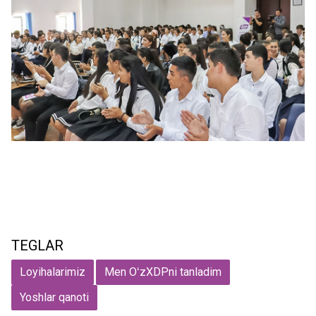
TEGLAR
Loyihalarimiz
Men OʻzXDPni tanladim
Yoshlar qanoti