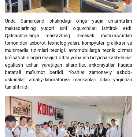
Unda Samarqand shahridagi o‘nga yaqin umumta’lim
maktablarining yuqori sinf o‘quvchilari ishtirok etdi.
Qatnashchilarga markazning malakali mutaxassislari
tomonidan axborot texnologiyalari, kompyuter grafikasi va
multimedia tizimlari texnigi, avtomobillarga texnik xizmat
ko‘rsatish singari mavjud oltita yo‘nalish bo‘yicha kasb-hunar
egallash uchun yaratilgan sharoitlar, imkoniyatlar haqida
batafsil ma’lumot berildi. Yoshlar zamonaviy asbob-
uskunalar, amaliy-laboratoriya maskanlari bilan yaqindan
tanishtirildi.