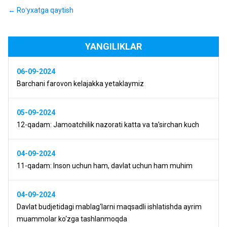
← Roʻyxatga qaytish
YANGILIKLAR
06-09-2024
Barchani farovon kelajakka yetaklaymiz
05-09-2024
12-qadam: Jamoatchilik nazorati katta va ta’sirchan kuch
04-09-2024
11-qadam: Inson uchun ham, davlat uchun ham muhim
04-09-2024
Davlat budjetidagi mablag‘larni maqsadli ishlatishda ayrim
muammolar ko‘zga tashlanmoqda