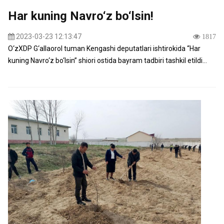
Har kuning Navro‘z bo‘lsin!
2023-03-23 12:13:47
1817
O‘zXDP G‘allaorol tuman Kengashi deputatlari ishtirokida “Har
kuning Navro‘z bo‘lsin” shiori ostida bayram tadbiri tashkil etildi...