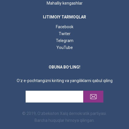
Mahalliy kengashlar
IJTIMOIY TARMOQLAR
Facebook
Twiter
Telegram
YouTube
OBUNA BOʻLING!
Oʻz e-pochtangizni kiriting va yangiliklarni qabul qiling
© 2019, Oʻzbekiston Xalq demokratik partiyasi.
Barcha huquqlar himoya qilingan.