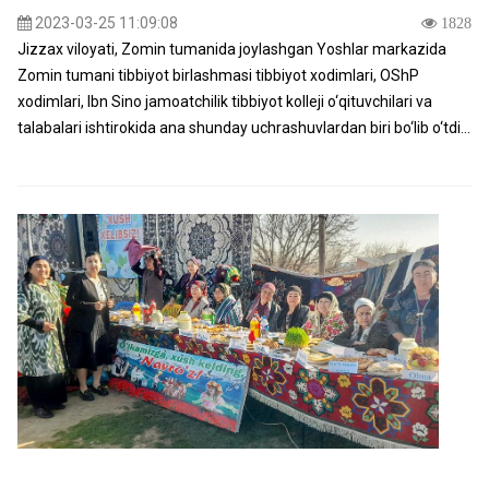
2023-03-25 11:09:08
1828
Jizzax viloyati, Zomin tumanida joylashgan Yoshlar markazida
Zomin tumani tibbiyot birlashmasi tibbiyot xodimlari, OShP
xodimlari, Ibn Sino jamoatchilik tibbiyot kolleji o‘qituvchilari va
talabalari ishtirokida ana shunday uchrashuvlardan biri bo‘lib o‘tdi...