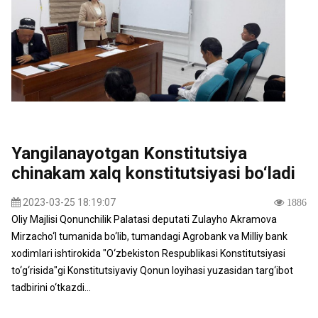
Yangilanayotgan Konstitutsiya
chinakam xalq konstitutsiyasi bo‘ladi
2023-03-25 18:19:07
1886
Oliy Majlisi Qonunchilik Palatasi deputati Zulayho Akramova
Mirzacho‘l tumanida bo‘lib, tumandagi Agrobank va Milliy bank
xodimlari ishtirokida "O‘zbekiston Respublikasi Konstitutsiyasi
to‘g‘risida"gi Konstitutsiyaviy Qonun loyihasi yuzasidan targ‘ibot
tadbirini o‘tkazdi...