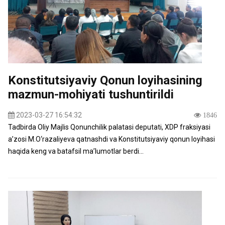
Konstitutsiyaviy Qonun loyihasining
mazmun-mohiyati tushuntirildi
2023-03-27 16:54:32
1846
Tadbirda Oliy Majlis Qonunchilik palatasi deputati, XDP fraksiyasi
a’zosi M.O‘razaliyeva qatnashdi va Konstitutsiyaviy qonun loyihasi
haqida keng va batafsil ma’lumotlar berdi...