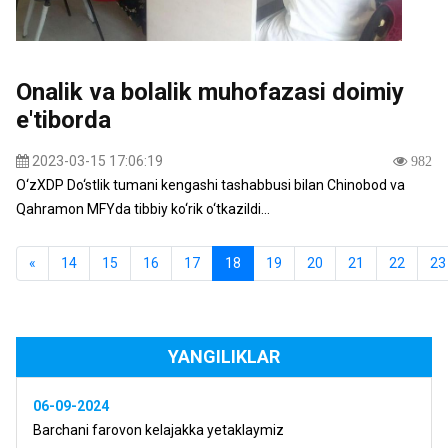
Onalik va bolalik muhofazasi doimiy
e'tiborda
2023-03-15 17:06:19
982
O‘zXDP Do‘stlik tumani kengashi tashabbusi bilan Chinobod va
Qahramon MFYda tibbiy ko‘rik o‘tkazildi...
«
14
15
16
17
18
19
20
21
22
23
YANGILIKLAR
06-09-2024
Barchani farovon kelajakka yetaklaymiz