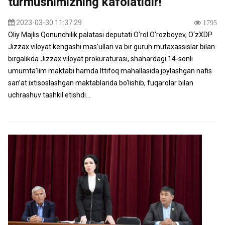
turmushimizning kafolatidir!
2023-03-30 11:37:29
1795
Oliy Majlis Qonunchilik palatasi deputati O‘rol O‘rozboyev, O‘zXDP
Jizzax viloyat kengashi mas’ullari va bir guruh mutaxassislar bilan
birgalikda Jizzax viloyat prokuraturasi, shahardagi 14-sonli
umumta’lim maktabi hamda Ittifoq mahallasida joylashgan nafis
san’at ixtisoslashgan maktablarida bo‘lishib, fuqarolar bilan
uchrashuv tashkil etishdi...