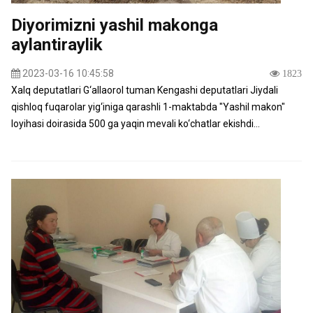
Diyorimizni yashil makonga
aylantiraylik
2023-03-16 10:45:58
1823
Xalq deputatlari G‘allaorol tuman Kengashi deputatlari Jiydali
qishloq fuqarolar yig‘iniga qarashli 1-maktabda "Yashil makon"
loyihasi doirasida 500 ga yaqin mevali ko‘chatlar ekishdi...