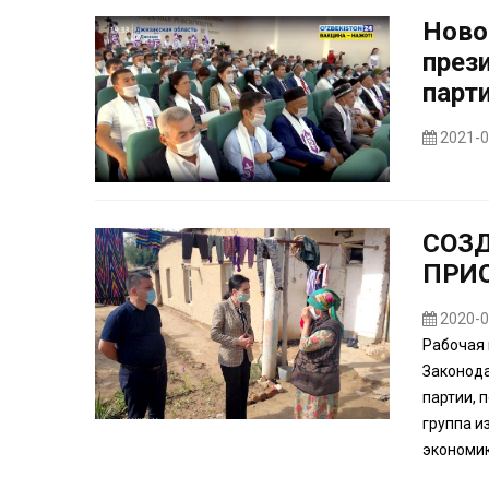
Ново
през
парт
2021-0
СОЗД
ПРИ
2020-0
Рабочая 
Законода
партии, 
группа и
экономик