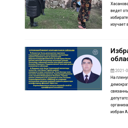
Хасанова
ведет от
избирате
изучает 
Избр
обла
2021-0
На плену
демократ
связанны
депутатс
организа
избран А