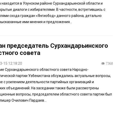
 находится в Узунском районе Сурхандарьинской области и
крытые диалоги с избирателями. В частности, встретившись с
лями схода граждан «Янгиобод» данного района, детально
высказанные ими мнения и предложения...
ан председатель Сурхандарьинского
стного совета
3-15 12:18:20
7368
ме Сурхандарьинского областного совета Народно-
ической партии Узбекистана обсуждались актуальные вопросы,
е с усилением деятельности партийных организаций и
ких объединений. На заседании также были рассмотрены
ционные вопросы, председателем областного совета партии был
лишер Очилович Пардаев...