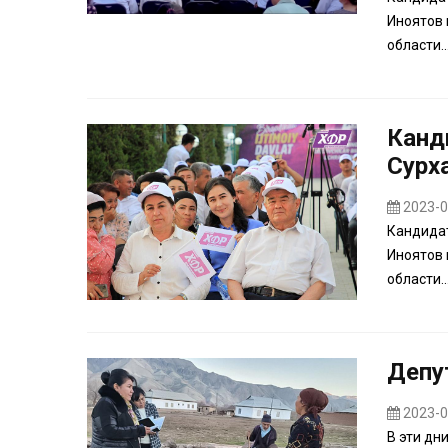
Иноятов 
области..
Канд
Сурх
2023-0
Кандидат
Иноятов 
области..
Депу
2023-0
В эти дн