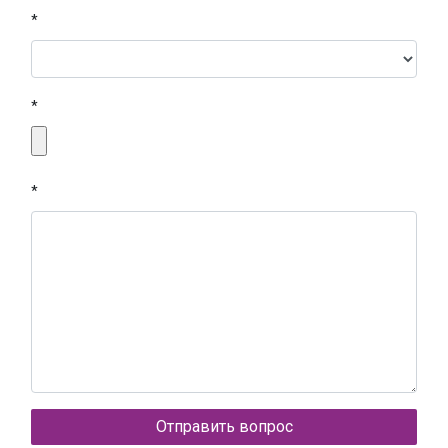
*
*
*