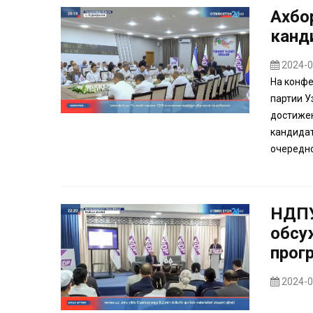
Ахбо
канд
2024-0
На конфе
партии У
достиже
кандидат
очередно
НДПУ
обсу
прог
2024-0