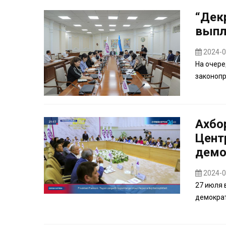
“Дек
выпл
2024-0
На очере
законопр
Ахбо
Цент
демо
2024-0
27 июля 
демократ