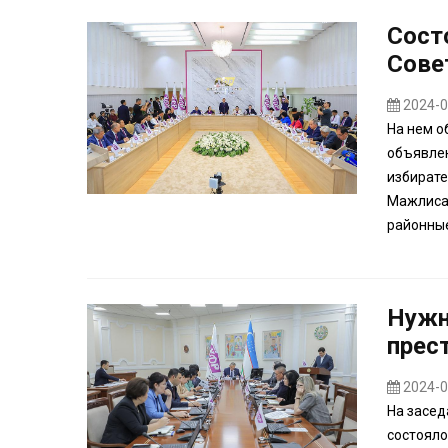
Сост
Сове
2024-0
На нем о
объявлен
избирате
Мажлиса,
районные
Нужн
прест
2024-0
На засед
состояло