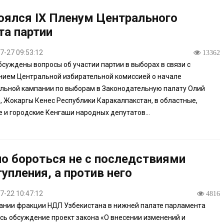
оялся IX Пленум Центрального
та партии
7-27 09:53:12
13362
бсуждены вопросы об участии партии в выборах в связи с
ием Центральной избирательной комиссией о начале
льной кампании по выборам в Законодательную палату Олий
 Жокаргы Кенес Республики Каракалпакстан, в областные,
 и городские Кенгаши народных депутатов...
о бороться не с последствиями
упления, а против него
7-22 10:47:12
4816
ании фракции НДП Узбекистана в нижней палате парламента
сь обсуждение проект закона «О внесении изменений и