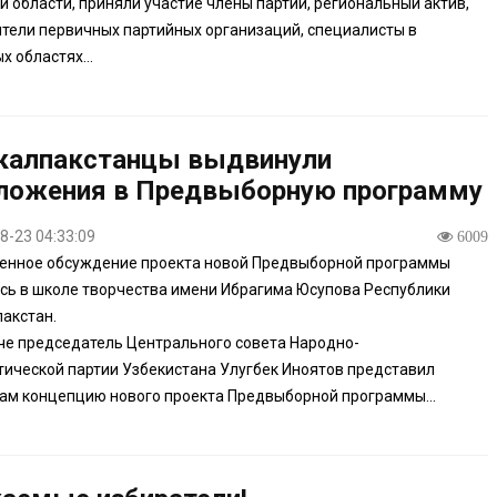
й области, приняли участие члены партии, региональный актив,
тели первичных партийных организаций, специалисты в
х областях...
калпакстанцы выдвинули
ложения в Предвыборную программу
8-23 04:33:09
6009
енное обсуждение проекта новой Предвыборной программы
сь в школе творчества имени Ибрагима Юсупова Республики
акстан.
че председатель Центрального совета Народно-
ической партии Узбекистана Улугбек Иноятов представил
ам концепцию нового проекта Предвыборной программы...