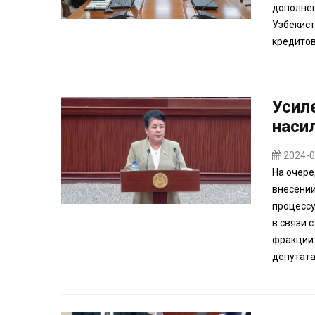
дополнен
Узбекист
кредитов
Усил
наси
2024-0
На очере
внесении
процессу
в связи 
фракции 
депутата