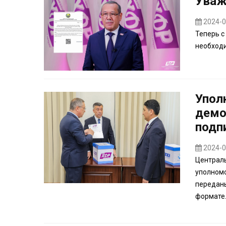
Уваж
2024-0
Теперь с
необходи
Упол
демо
подп
2024-0
Централь
уполномо
переданы
формате.