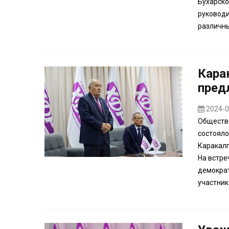
Бухарско
руководи
различны
Кара
пред
2024-0
Обществ
состояло
Каракалп
На встре
демократ
участник