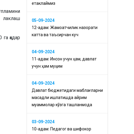
етаклаймиз
ўпламини
а лаклаш
05-09-2024
12-қадам: Жамоатчилик назорати
катта ва таъсирчан куч
 га қадар
04-09-2024
11-қадам: Инсон учун ҳам, давлат
учун ҳам муҳим
04-09-2024
Давлат бюджетидаги маблағларни
мақсадли ишлатишда айрим
муаммолар кўзга ташланмоқда
03-09-2024
10-қадам: Педагог ва шифокор