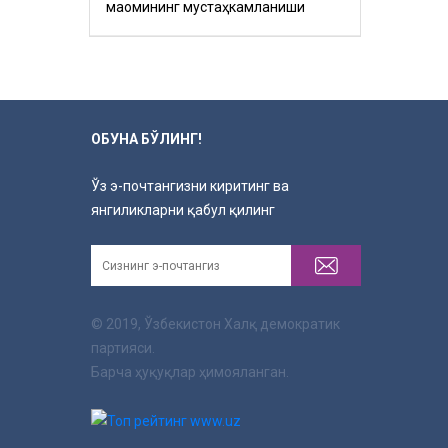
мақомининг мустаҳкамланиши
ОБУНА БЎЛИНГ!
Ўз э-почтангизни киритинг ва
янгиликларни қабул қилинг
© 2019, Ўзбекистон Халқ демократик
партияси.
Барча ҳуқуқлар ҳимояланган.