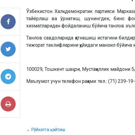
Ўзбекистон Халқ демократик партияси Марка
тайёрлаш ва ўрнатиш, шунингдек, бино фо
хизматларидан фойдаланиш бўйича танлов эъло
Танлов савдоларида қатнашиш истагини билдирг
тижорат таклифларини қуйидаги манзил бўйича
100029, Тошкент шаҳри, Мустақиллик майдони 5/
Маълумот учун телефон рақами: тел.: (71) 239-19
← Рўйхатга қайтиш