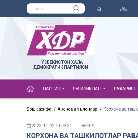
ЎЗБЕКИСТОН ХАЛҚ
ДЕМОКРАТИК ПАРТИЯСИ
ПАРТИЯ
ЯНГИЛИКЛАР
РАҲБАРИЯТ
Бош саҳифа
Анонс ва эълонлар
Корхона ва ташк
2023-11-02 14:03:31
2919
КОРХОНА ВА ТАШКИЛОТЛАР РАҲБ