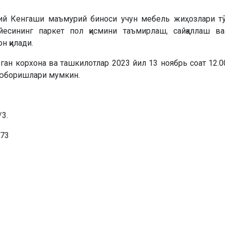
зий Кенгаши маъмурий биноси учун мебель жиҳозлари т
йесининг паркет пол қисмини таъмирлаш, сайқаллаш в
н қилади.
ан корхона ва ташкилотлар 2023 йил 13 ноябрь соат 12.00
 юборишлари мумкин.
3.
-73