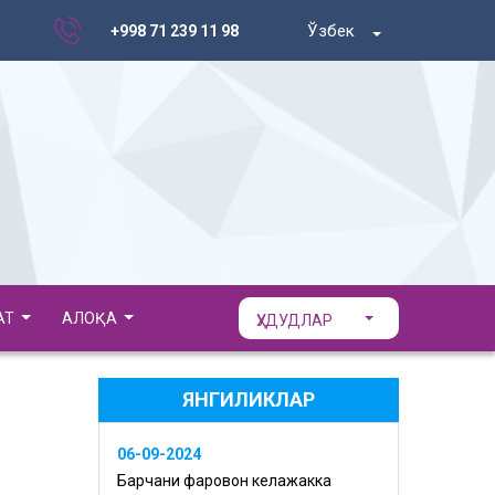
Ўзбек
+998 71 239 11 98
АТ
АЛОҚА
ҲУДУДЛАР
ЯНГИЛИКЛАР
06-09-2024
Барчани фаровон келажакка