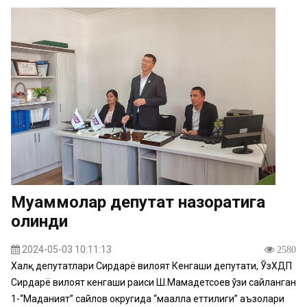
Муаммолар депутат назоратига
олинди
2024-05-03 10:11:13
2580
Халқ депутатлари Сирдарё вилоят Кенгаши депутати, ЎзХДП
Сирдарё вилоят кенгаши раиси Ш.Мамадетсоев ўзи сайланган
1-“Маданият” сайлов округида “маҳалла еттилиги” аъзолари