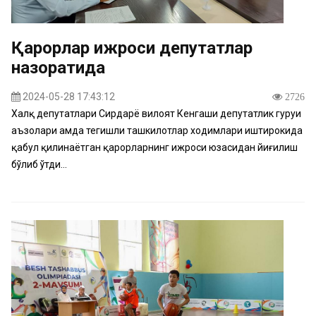
Қарорлар ижроси депутатлар
назоратида
2024-05-28 17:43:12
2726
Халқ депутатлари Сирдарё вилоят Кенгаши депутатлик гуруҳи
аъзолари ҳамда тегишли ташкилотлар ходимлари иштирокида
қабул қилинаётган қарорларнинг ижроси юзасидан йиғилиш
бўлиб ўтди...