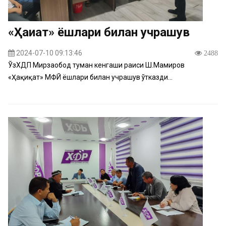
«Ҳақиқат» ёшлари билан учрашув
2024-07-10 09:13:46
2488
ЎзХДП Мирзаобод туман кенгаши раиси Ш.Мамиров
«Ҳақиқат» МФЙ ёшлари билан учрашув ўтказди...