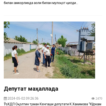
билан ҳамкорликда аҳоли билан мулоқот қилди...
Депутат маҳаллада
2024-05-02 09:26:36
2470
ЎзХДП Оқолтин туман Кенгаши депутати К.Хакимова “Кўркам