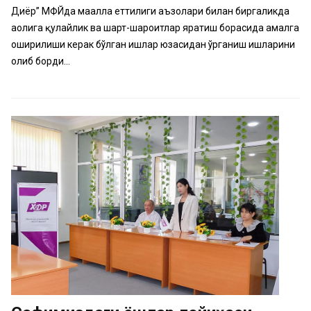
Диёр” МФЙда маҳалла еттилиги аъзолари билан биргаликда
аҳолига қулайлик ва шарт-шароитлар яратиш борасида амалга
оширилиши керак бўлган ишлар юзасидан ўрганиш ишларини
олиб борди...