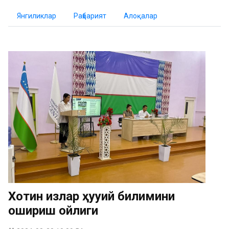
Янгиликлар
Раҳбарият
Алоқалар
Хотин қизлар ҳуқуқий билимини
ошириш ойлиги