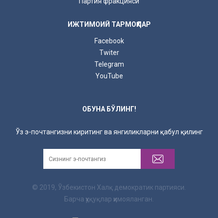
Партия фракцияси
ИЖТИМОИЙ ТАРМОҚЛАР
Facebook
Twiter
Telegram
YouTube
ОБУНА БЎЛИНГ!
Ўз э-почтангизни киритинг ва янгиликларни қабул қилинг
© 2019, Ўзбекистон Халқ демократик партияси.
Барча ҳуқуқлар ҳимояланган.