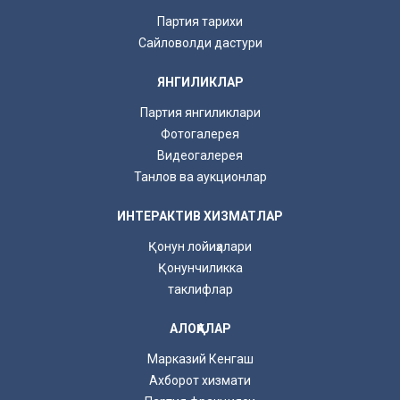
Партия тарихи
Сайловолди дастури
ЯНГИЛИКЛАР
Партия янгиликлари
Фотогалерея
Видеогалерея
Танлов ва аукционлар
ИНТЕРАКТИВ ХИЗМАТЛАР
Қонун лойиҳалари
Қонунчиликка
таклифлар
АЛОҚАЛАР
Марказий Кенгаш
Ахборот хизмати