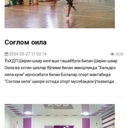
Соғлом оила
2024-05-27 11:02:14
2636
ЎзХДП Ширин шаҳар кенгаши ташаббуси билан Ширин шаҳар
Оила ва хотин-қизлар бўлими билан ҳамкорликда “Халқаро
оила куни” муносабати билан Болалар спорт мактабида
“Соғлом оила” шиори остида спорт мусобақаси ўтказилди...