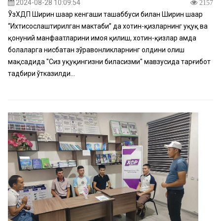
2024-08-28 10:09:54
2157
ЎзХДП Ширин шаҳар кенгаши ташаббуси билан Ширин шаҳар
“Ихтисослаштирилган мактаби” да хотин-қизларнинг ҳуқуқ ва
қонуний манфаатларини ҳимоя қилиш, хотин-қизлар ҳамда
болаларга нисбатан зўравонликларнинг олдини олиш
мақсадида "Сиз ҳуқуқингизни биласизми" мавзусида тарғибот
тадбири ўтказилди...