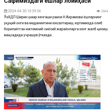
Сафимиздаги ёшлар лойиҳаси
2024-04-30 10:39:34
2664
ЎзХДП Ширин шаҳар кенгаши раиси Н.Акрамова ёшларнинг
ҳуқуқий онги ва маданиятини юксалтириш, юртимизда олиб
борилаётган ижтимоий-сиёсий жараёнларга кенг жалб қилиш
мақсадида учрашув ўтказди...