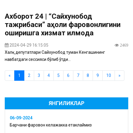
Ахборот 24 | “Сайхунобод
тажрибаси” аҳоли фаровонлигини
оширишга хизмат қилмоқда
2024-04-29 16:15:05
2469
Халқ депутатлари Сайхунобод туман Кенгашининг
навбатдаги сессияси бўлиб ўтди...
«
1
2
3
4
5
6
7
8
9
10
»
ЯНГИЛИКЛАР
06-09-2024
Барчани фаровон келажакка етаклаймиз