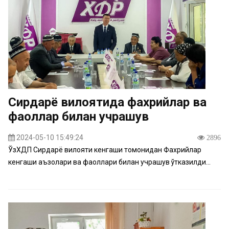
Сирдарё вилоятида фахрийлар ва
фаоллар билан учрашув
2024-05-10 15:49:24
2896
ЎзХДП Сирдарё вилояти кенгаши томонидан Фахрийлар
кенгаши аъзолари ва фаоллари билан учрашув ўтказилди...