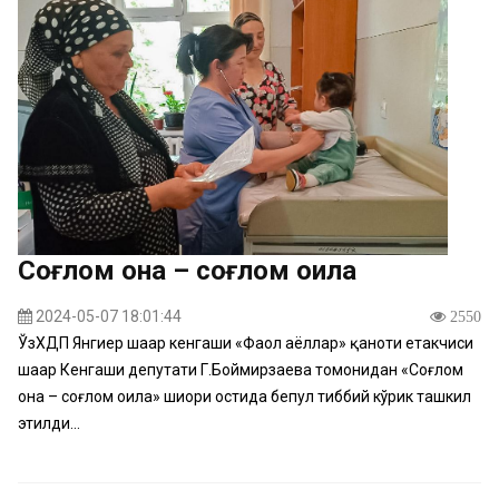
Соғлом она – соғлом оила
2024-05-07 18:01:44
2550
ЎзХДП Янгиер шаҳар кенгаши «Фаол аёллар» қаноти етакчиси
шаҳар Кенгаши депутати Г.Боймирзаева томонидан «Соғлом
она – соғлом оила» шиори остида бепул тиббий кўрик ташкил
этилди...