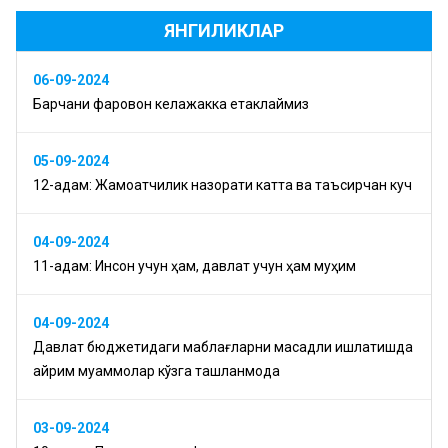
ЯНГИЛИКЛАР
06-09-2024
Барчани фаровон келажакка етаклаймиз
05-09-2024
12-қадам: Жамоатчилик назорати катта ва таъсирчан куч
04-09-2024
11-қадам: Инсон учун ҳам, давлат учун ҳам муҳим
04-09-2024
Давлат бюджетидаги маблағларни мақсадли ишлатишда
айрим муаммолар кўзга ташланмоқда
03-09-2024