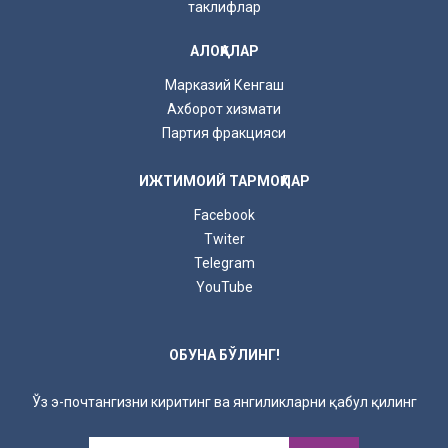
таклифлар
АЛОҚАЛАР
Марказий Кенгаш
Ахборот хизмати
Партия фракцияси
ИЖТИМОИЙ ТАРМОҚЛАР
Facebook
Twiter
Telegram
YouTube
ОБУНА БЎЛИНГ!
Ўз э-почтангизни киритинг ва янгиликларни қабул қилинг