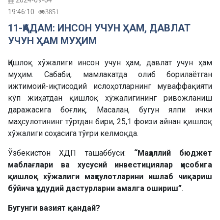
2024-09-04
19:46:10
3851
11-ҚАДАМ: ИНСОН УЧУН ҲАМ, ДАВЛАТ
УЧУН ҲАМ МУҲИМ
Қишлоқ хўжалиги инсон учун ҳам, давлат учун ҳам
муҳим. Сабаби, мамлакатда олиб борилаётган
ижтимоий-иқтисодий ислоҳотларнинг муваффақияти
кўп жиҳатдан қишлоқ хўжалигининг ривожланиш
даражасига боғлиқ. Масалан, бугун ялпи ички
маҳсулотининг тўртдан бири, 25,1 фоизи айнан қишлоқ
хўжалиги соҳасига тўғри келмоқда.
Ўзбекистон ХДП ташаббуси:
“Маҳаллий бюджет
маблағлари ва хусусий инвестициялар ҳисобига
қишлоқ хўжалиги маҳсулотларини ишлаб чиқариш
бўйича ҳудудий дастурларни амалга ошириш”
.
Бугунги вазият қандай?