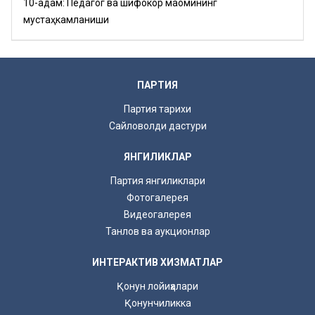
10-қадам: Педагог ва шифокор мақомининг
мустаҳкамланиши
ПАРТИЯ
Партия тарихи
Сайловолди дастури
ЯНГИЛИКЛАР
Партия янгиликлари
Фотогалерея
Видеогалерея
Танлов ва аукционлар
ИНТЕРАКТИВ ХИЗМАТЛАР
Қонун лойиҳалари
Қонунчиликка