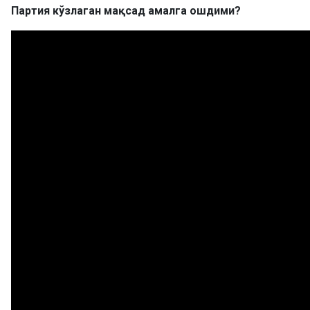
Партия кўзлаган мақсад амалга ошдими?