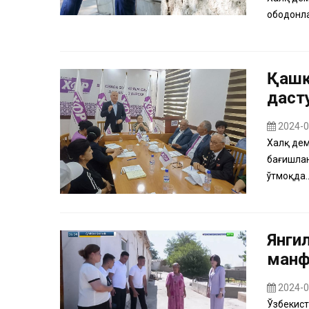
ободонл
Қашқ
даст
2024-0
Халқ дем
бағишла
ўтмоқда..
Янги
манф
2024-0
Ўзбекист