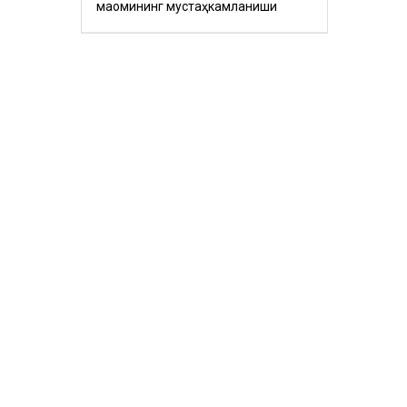
мақомининг мустаҳкамланиши