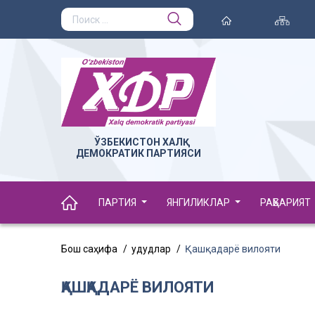
ЎЗБЕКИСТОН ХАЛҚ
ДЕМОКРАТИК ПАРТИЯСИ
ПАРТИЯ
ЯНГИЛИКЛАР
РАҲБАРИЯТ
Бош саҳифа
Ҳудудлар
Қашқадарё вилояти
ҚАШҚАДАРЁ ВИЛОЯТИ