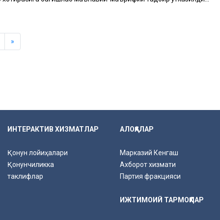
»
ИНТЕРАКТИВ ХИЗМАТЛАР
АЛОҚАЛАР
Қонун лойиҳалари
Марказий Кенгаш
Қонунчиликка
Ахборот хизмати
таклифлар
Партия фракцияси
ИЖТИМОИЙ ТАРМОҚЛАР