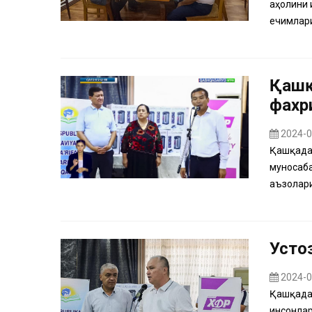
аҳолини 
ечимлари
Қашқ
фахр
2024-0
Қашқадар
муносаба
аъзолари
Усто
2024-0
Қашқадар
инсонлар