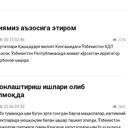
иямиз аъзосига эҳтиром
8-30 15:52:46
2376
утатлари Қашқадарё вилоят Кенгашидаги Ўзбекистон ХДП
ъзоси, Ўзбекистон Республикасида хизмат кўрсатган ирригатор
рбонов ҳақида...
онлаштириш ишлари олиб
лмоқда
8-25 06:03:32
2401
з туманида ҳам бугун эрта тонгдан барча маҳаллалар, ижтимоий
ектларида уюшқоқлик билан ҳашар ташкил этилди. Ўзбекистон
ократик партияси туман Кенгаши депутатлари ҳам ўз ҳудудида