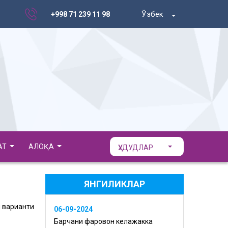
Ўзбек
+998 71 239 11 98
АТ
АЛОҚА
ҲУДУДЛАР
ЯНГИЛИКЛАР
 варианти
06-09-2024
Барчани фаровон келажакка