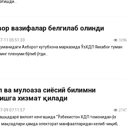
этишди...
вор вазифалар белгилаб олинди
7-11 05:51:33
3196
туманидаги Ахборот кутубхона марказида ЎзХДП Яккабоғ туман
инг пленуми бўлиб ўтди...
л ва мулоҳаза сиёсий билимни
ишга хизмат қилади
7-09 07:11:57
2747
шқадарё вилоят кенгашида “Ўзбекистон ХДП томонидан ўз
 мақсадлари ҳамда электорат манфаатларидан келиб чиқиб,