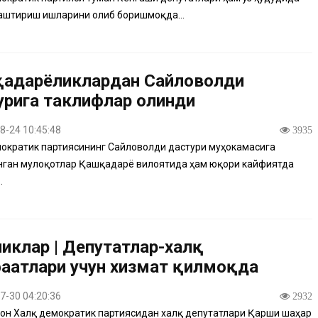
аштириш ишларини олиб боришмоқда...
адарёликлардан Сайловолди
урига таклифлар олинди
8-24 10:45:48
3935
ократик партиясининг Сайловолди дастури муҳокамасига
нган мулоқотлар Қашқадарё вилоятида ҳам юқори кайфиятда
.
ликлар | Депутатлар-халқ
аатлари учун хизмат қилмоқда
7-30 04:20:36
2932
он Халқ демократик партиясидан халқ депутатлари Қарши шаҳар