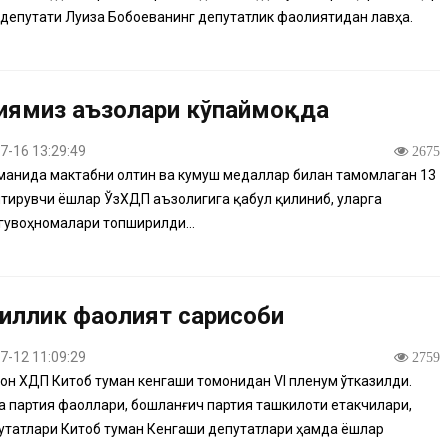
депутати Луиза Бобоеванинг депутатлик фаолиятидан лавҳа.
иямиз аъзолари кўпаймоқда
7-16 13:29:49
2675
манида мактабни олтин ва кумуш медаллар билан тамомлаган 13
тирувчи ёшлар ЎзХДП аъзолигига қабул қилиниб, уларга
гувоҳномалари топширилди...
йиллик фаолият сарҳисоби
7-12 11:09:29
2759
он ХДП Китоб туман кенгаши томонидан VI пленум ўтказилди.
 партия фаоллари, бошланғич партия ташкилоти етакчилари,
утатлари Китоб туман Кенгаши депутатлари ҳамда ёшлар