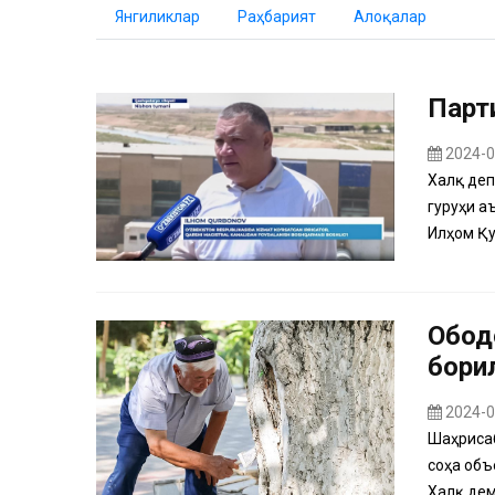
Янгиликлар
Раҳбарият
Алоқалар
Парт
2024-0
Халқ деп
гуруҳи а
Илҳом Қу
Обод
бори
2024-0
Шаҳрисаб
соҳа объ
Халқ дем