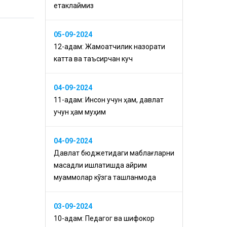
етаклаймиз
05-09-2024
12-қадам: Жамоатчилик назорати
катта ва таъсирчан куч
04-09-2024
11-қадам: Инсон учун ҳам, давлат
учун ҳам муҳим
04-09-2024
Давлат бюджетидаги маблағларни
мақсадли ишлатишда айрим
муаммолар кўзга ташланмоқда
03-09-2024
10-қадам: Педагог ва шифокор