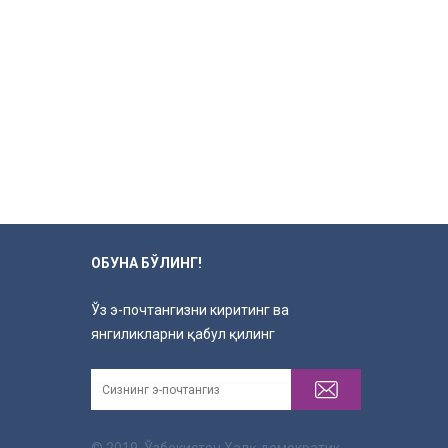
ОБУНА БЎЛИНГ!
Ўз э-почтангизни киритинг ва
янгиликларни қабул қилинг