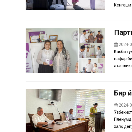
Кенгаши 
Парт
2024-0
Касби ту
нафар би
аъзолик 
Бир 
2024-0
Ўзбекист
Пленумда
халқ деп