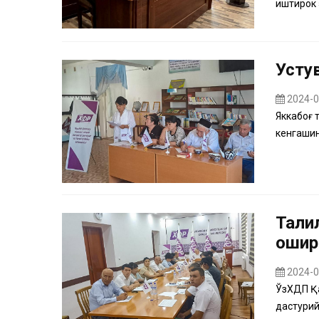
иштирок 
Усту
2024-0
Яккабоғ 
кенгашин
Таҳли
ошир
2024-0
ЎзХДП Қа
дастурий