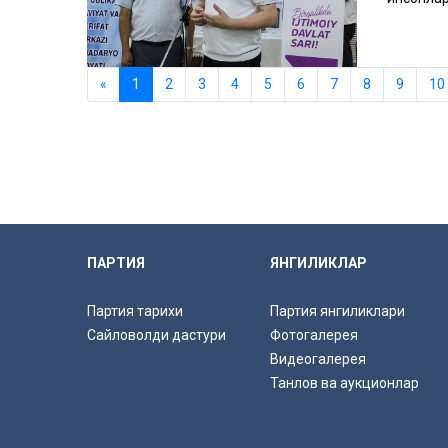
«
1
2
3
4
5
6
7
8
9
10
ПАРТИЯ
ЯНГИЛИКЛАР
Партия тарихи
Партия янгиликлари
Сайловолди дастури
Фотогалерея
Видеогалерея
Танлов ва аукционлар