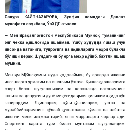
Сапура КАЙПНАЗАРОВА, Зулфия номидаги Давлат
мукофоти соҳибаси, ЎзХДП аъзоси:
— Мен Қорақалпоғистон Республикаси Мўйноқ туманининг
энг чекка қишлоғида яшайман. Ушбу ҳудудда яшаш учун
инсонда ватанига, тупроғига ва яқинларига меҳри бўлакча
бўлиши керак. Шундагини бу ерга меҳр қўйиб, бахтли яшаш
мумкин.
Мен ҳам Мўйноқимни жуда қадрлайман, бу ерларда яшовчи
инсонларга ҳурматим ва ишончим ўзгача. Қишлоқдошларимга
спорт билан шуғулланишим ва келажакда ватанимнинг
шаъни ва довруғини дунё миқёсида ҳимоя қилишим ҳақида кўп
гапирардим. Яқинларим, қўни-қўшниларим, устоз ва
мураббийларимнинг қўллаб-қувватлаши, кўмаги ва албатта
ишончи мени илҳомлантириб, янги марраларга чорлар эди.
Спортнинг каратэ тури билан мунтазам шуғулландим.