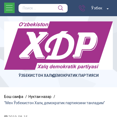
Ўзбек
ЎЗБЕКИСТОН ХАЛҚ ДЕМОКРАТИК ПАРТИЯСИ
Бош саҳифа
Нуктаи назар
“Мен Ўзбекистон Халқ демократик партиясини танладим”