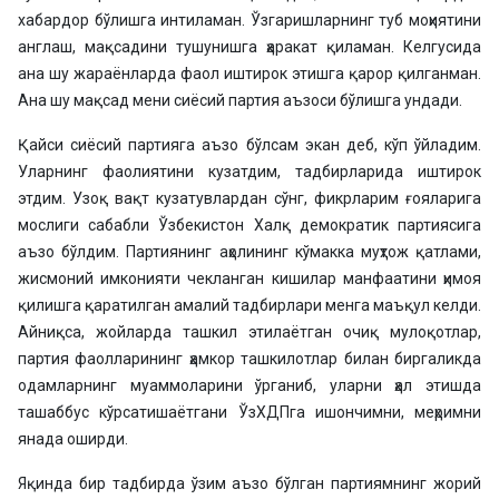
хабардор бўлишга интиламан. Ўзгаришларнинг туб моҳиятини
англаш, мақсадини тушунишга ҳаракат қиламан. Келгусида
ана шу жараёнларда фаол иштирок этишга қарор қилганман.
Ана шу мақсад мени сиёсий партия аъзоси бўлишга ундади.
Қайси сиёсий партияга аъзо бўлсам экан деб, кўп ўйладим.
Уларнинг фаолиятини кузатдим, тадбирларида иштирок
этдим. Узоқ вақт кузатувлардан сўнг, фикрларим ғояларига
мослиги сабабли Ўзбекистон Халқ демократик партиясига
аъзо бўлдим. Партиянинг аҳолининг кўмакка муҳтож қатлами,
жисмоний имконияти чекланган кишилар манфаатини ҳимоя
қилишга қаратилган амалий тадбирлари менга маъқул келди.
Айниқса, жойларда ташкил этилаётган очиқ мулоқотлар,
партия фаолларининг ҳамкор ташкилотлар билан биргаликда
одамларнинг муаммоларини ўрганиб, уларни ҳал этишда
ташаббус кўрсатишаётгани ЎзХДПга ишончимни, меҳримни
янада оширди.
Яқинда бир тадбирда ўзим аъзо бўлган партиямнинг жорий