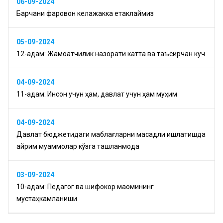
06-09-2024
Барчани фаровон келажакка етаклаймиз
05-09-2024
12-қадам: Жамоатчилик назорати катта ва таъсирчан куч
04-09-2024
11-қадам: Инсон учун ҳам, давлат учун ҳам муҳим
04-09-2024
Давлат бюджетидаги маблағларни мақсадли ишлатишда
айрим муаммолар кўзга ташланмоқда
03-09-2024
10-қадам: Педагог ва шифокор мақомининг
мустаҳкамланиши