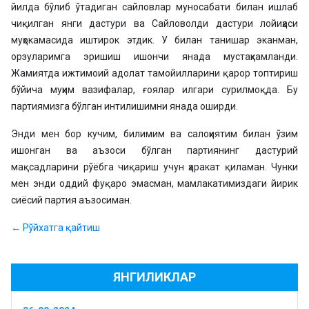
йилда бўлиб ўтадиган сайловлар муносабати билан ишлаб
чиқилган янги дастури ва Сайловолди дастури лойиҳаси
муҳокамасида иштирок этдик. У билан танишар эканман,
орзуларимга эришиш ишончи янада мустаҳкамланди.
Жамиятда ижтимоий адолат тамойилларини қарор топтириш
бўйича муҳим вазифалар, ғоялар илгари сурилмоқда. Бу
партиямизга бўлган интилишимни янада оширди.
Энди мен бор кучим, билимим ва салоҳиятим билан ўзим
ишонган ва аъзоси бўлган партиянинг дастурий
мақсадларини рўёбга чиқариш учун ҳаракат қиламан. Чунки
мен энди оддий фуқаро эмасман, мамлакатимиздаги йирик
сиёсий партия аъзосиман.
← Рўйхатга қайтиш
ЯНГИЛИКЛАР