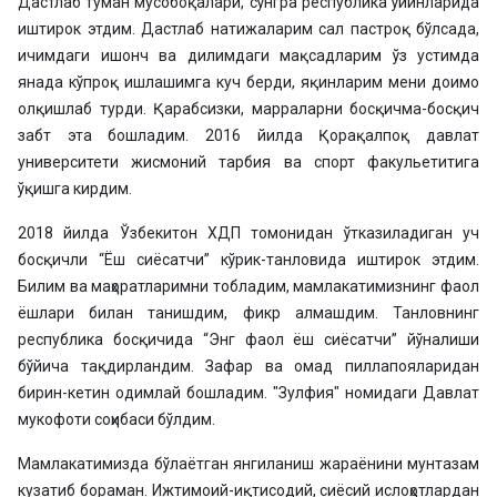
Дастлаб туман мусобоқалари, сўнгра республика ўйинларида
иштирок этдим. Дастлаб натижаларим сал пастроқ бўлсада,
ичимдаги ишонч ва дилимдаги мақсадларим ўз устимда
янада кўпроқ ишлашимга куч берди, яқинларим мени доимо
олқишлаб турди. Қарабсизки, марраларни босқичма-босқич
забт эта бошладим. 2016 йилда Қорақалпоқ давлат
университети жисмоний тарбия ва спорт факульетитига
ўқишга кирдим.
2018 йилда Ўзбекитон ХДП томонидан ўтказиладиган уч
босқичли “Ёш сиёсатчи” кўрик-танловида иштирок этдим.
Билим ва маҳоратларимни тобладим, мамлакатимизнинг фаол
ёшлари билан танишдим, фикр алмашдим. Танловнинг
республика босқичида “Энг фаол ёш сиёсатчи” йўналиши
бўйича тақдирландим. Зафар ва омад пиллапояларидан
бирин-кетин одимлай бошладим. "Зулфия" номидаги Давлат
мукофоти соҳибаси бўлдим.
Мамлакатимизда бўлаётган янгиланиш жараёнини мунтазам
кузатиб бораман. Ижтимоий-иқтисодий, сиёсий ислоҳотлардан