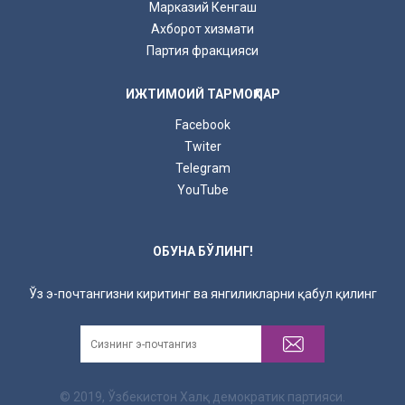
Марказий Кенгаш
Ахборот хизмати
Партия фракцияси
ИЖТИМОИЙ ТАРМОҚЛАР
Facebook
Twiter
Telegram
YouTube
ОБУНА БЎЛИНГ!
Ўз э-почтангизни киритинг ва янгиликларни қабул қилинг
© 2019, Ўзбекистон Халқ демократик партияси.