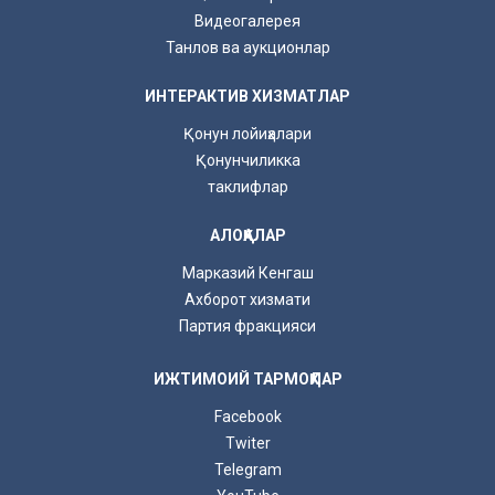
Видеогалерея
Танлов ва аукционлар
ИНТЕРАКТИВ ХИЗМАТЛАР
Қонун лойиҳалари
Қонунчиликка
таклифлар
АЛОҚАЛАР
Марказий Кенгаш
Ахборот хизмати
Партия фракцияси
ИЖТИМОИЙ ТАРМОҚЛАР
Facebook
Twiter
Telegram