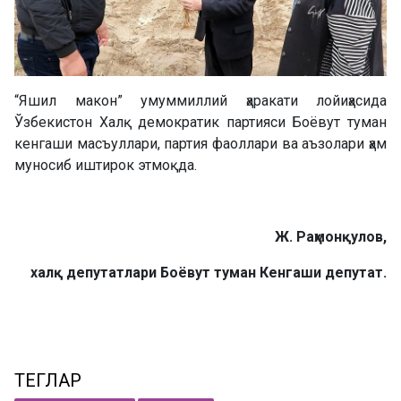
“Яшил макон” умуммиллий ҳаракати лойиҳасида
Ўзбекистон Халқ демократик партияси Боёвут туман
кенгаши масъуллари, партия фаоллари ва аъзолари ҳам
муносиб иштирок этмоқда.
Ж. Раҳмонқулов
,
халқ депутатлари
Боёвут туман Кенгаши депутат.
ТЕГЛАР