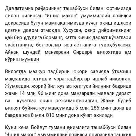
Давлатимиз раҳбарининг ташаббуси билан юртимизда
эълон қилинган "Яшил макон" умуммиллий лойиҳаси
доирасида бутун мамлакатимизда кўчат экиш ишлари
қизғин давом этмоқда. Хусусан, ҳозир диёримизнинг
қай бир ҳудудига борманг, катта кичик дарахт кўчатлари
экаётганига, боғ-роғлар яратаётганига гувоҳ бўласиз.
Айнан шундай манзарани Сирдарё вилоятида ҳам
кўриш мумкин.
Вилоятда мазкур тадбирни юқори савияда ўтказиш
мақсадида тегишли чора-тадбирлар ишлаб чиқилган.
Жумладан, жорий йил куз ва келгуси йилнинг баҳорида
жами 14 млн. 96 минг дона манзарали, мевали дарахт
ва кўчатлар экиш режалаштирилган. Жами бўлиб
вилоят бўйича куз мавсумида 5 млн. 286 минг дона ва
баҳорда эса 8 млн. 810 минг дона кўчат экилади.
Куни кеча Боёвут тумани ҳокимлиги ташаббуси билан
“Яшил макон” умуммиллий лойиҳаси доирасида ташкил