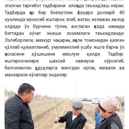
этилган тарғибот тадбирини алоҳида таъкидлаш керак.
Тадбирда ҳар бир боёвутлик фуқаро долзарб 40
кунликда муносиб иштирок этиб, ватан, келажак авлод
олдида ўз бурчини тўлиқ англаган ҳолда камида
биттадан кўчат экиши лозимлиги таъкидланди.
Эътиборлиси, мазкур чақириқ аҳоли томонидан қизғин
қўллаб-қувватланиб, умуммиллий ушбу ишга барча ўз
ҳиссасини қўшишини маълум қилди. Тадбир
иштирокчилари шахсий навмуна кўрсатиб,
белгиланган ҳудудларга мингдан ортиқ мевали ва
манзарали кўчатлар экдилар.