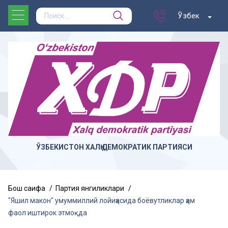
Ўзбек
ЎЗБЕКИСТОН ХАЛҚ ДЕМОКРАТИК ПАРТИЯСИ
Бош саҳифа
Партия янгиликлари
"Яшил макон" умуммиллий лойиҳасида боёвутликлар ҳам
фаол иштирок этмоқда