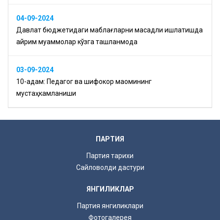
04-09-2024
Давлат бюджетидаги маблағларни мақсадли ишлатишда
айрим муаммолар кўзга ташланмоқда
03-09-2024
10-қадам: Педагог ва шифокор мақомининг
мустаҳкамланиши
ПАРТИЯ
Партия тарихи
Сайловолди дастури
ЯНГИЛИКЛАР
Партия янгиликлари
Фотогалерея