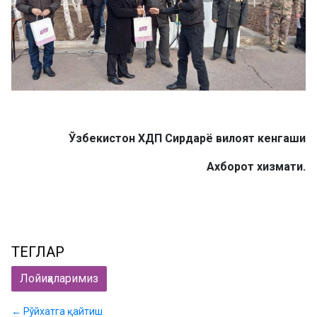
Ўзбекистон ХДП Сирдарё вилоят кенгаши
Ахборот хизмати
.
ТЕГЛАР
Лойиҳаларимиз
← Рўйхатга қайтиш