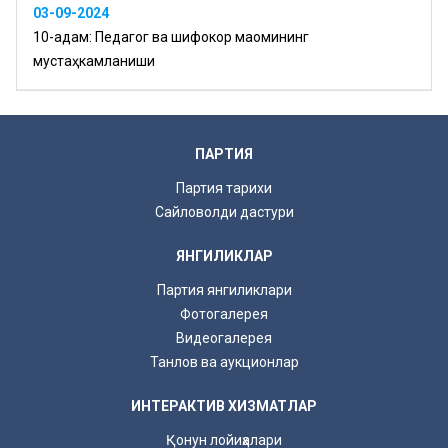
03-09-2024
10-қадам: Педагог ва шифокор мақомининг
мустаҳкамланиши
ПАРТИЯ
Партия тарихи
Сайловолди дастури
ЯНГИЛИКЛАР
Партия янгиликлари
Фотогалерея
Видеогалерея
Танлов ва аукционлар
ИНТЕРАКТИВ ХИЗМАТЛАР
Қонун лойиҳалари