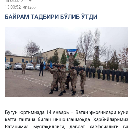
2022-01-14
13:00:52
1265
БАЙРАМ ТАДБИРИ БЎЛИБ ЎТДИ
Бугун юртимизда 14 январь – Ватан ҳимоячилари куни
катта тантана билан нишонланмоқда. Ҳарбийларимиз
Ватанимиз мустақиллиги, давлат хавфсизлиги ва