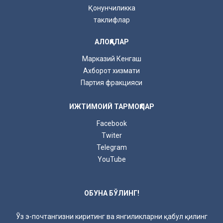
Қонунчиликка
таклифлар
АЛОҚАЛАР
Марказий Кенгаш
Ахборот хизмати
Партия фракцияси
ИЖТИМОИЙ ТАРМОҚЛАР
Facebook
Twiter
Telegram
YouTube
ОБУНА БЎЛИНГ!
Ўз э-почтангизни киритинг ва янгиликларни қабул қилинг