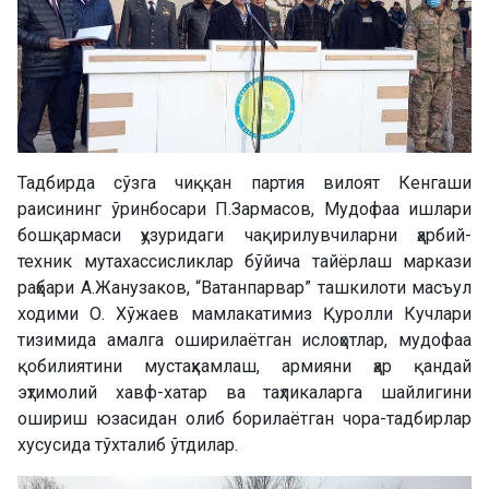
Тадбирда сўзга чиққан партия вилоят Кенгаши
раисининг ўринбосари П.Зармасов, Мудофаа ишлари
бошқармаси ҳузуридаги чақирилувчиларни ҳарбий-
техник мутахассисликлар бўйича тайёрлаш маркази
раҳбари А.Жанузаков, “Ватанпарвар” ташкилоти масъул
ходими О. Хўжаев мамлакатимиз Қуролли Кучлари
тизимида амалга оширилаётган ислоҳотлар, мудофаа
қобилиятини мустаҳкамлаш, армияни ҳар қандай
эҳтимолий хавф-хатар ва таҳликаларга шайлигини
ошириш юзасидан олиб борилаётган чора-тадбирлар
хусусида тўхталиб ўтдилар.