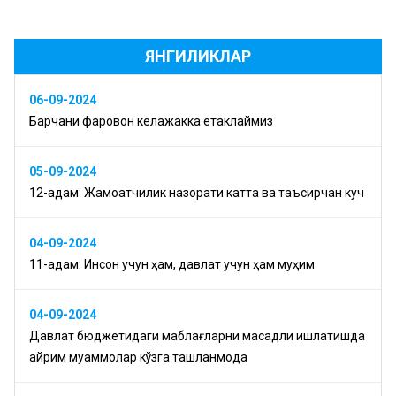
ЯНГИЛИКЛАР
06-09-2024
Барчани фаровон келажакка етаклаймиз
05-09-2024
12-қадам: Жамоатчилик назорати катта ва таъсирчан куч
04-09-2024
11-қадам: Инсон учун ҳам, давлат учун ҳам муҳим
04-09-2024
Давлат бюджетидаги маблағларни мақсадли ишлатишда
айрим муаммолар кўзга ташланмоқда