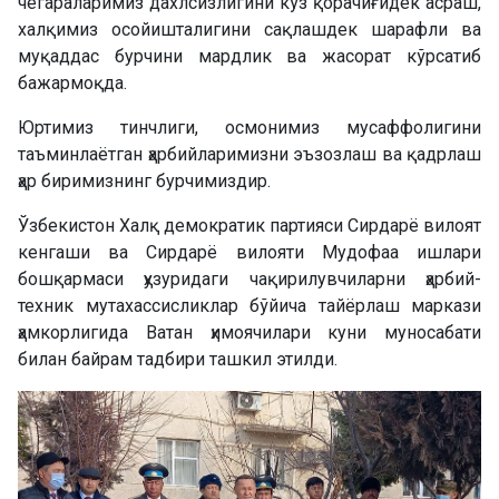
чегараларимиз дахлсизлигини кўз қорачиғидек асраш,
халқимиз осойишталигини сақлашдек шарафли ва
муқаддас бурчини мардлик ва жасорат кўрсатиб
бажармоқда.
Юртимиз тинчлиги, осмонимиз мусаффолигини
таъминлаётган ҳарбийларимизни эъзозлаш ва қадрлаш
ҳар биримизнинг бурчимиздир.
Ўзбекистон Халқ демократик партияси Сирдарё вилоят
кенгаши ва Сирдарё вилояти Мудофаа ишлари
бошқармаси ҳузуридаги чақирилувчиларни ҳарбий-
техник мутахассисликлар бўйича тайёрлаш маркази
ҳамкорлигида Ватан ҳимоячилари куни муносабати
билан байрам тадбири ташкил этилди.