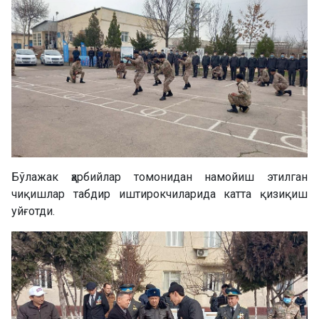
Бўлажак ҳарбийлар томонидан намойиш этилган
чиқишлар табдир иштирокчиларида катта қизиқиш
уйғотди.