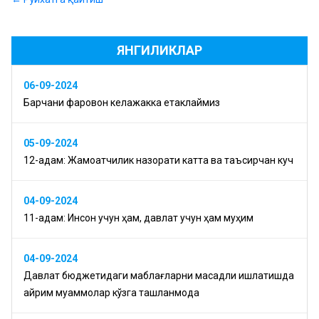
ЯНГИЛИКЛАР
06-09-2024
Барчани фаровон келажакка етаклаймиз
05-09-2024
12-қадам: Жамоатчилик назорати катта ва таъсирчан куч
04-09-2024
11-қадам: Инсон учун ҳам, давлат учун ҳам муҳим
04-09-2024
Давлат бюджетидаги маблағларни мақсадли ишлатишда
айрим муаммолар кўзга ташланмоқда