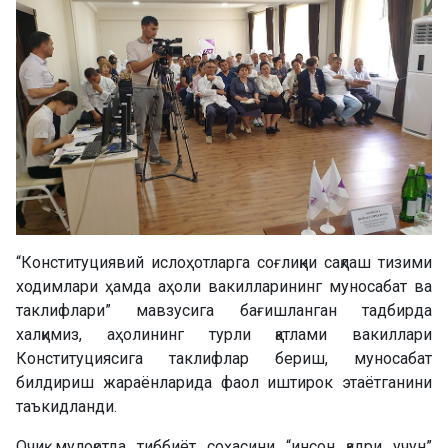
“Конституциявий ислоҳотларга соғлиқни сақлаш тизими
ходимлари ҳамда аҳоли вакилларининг муносабат ва
таклифлари” мавзусига бағишланган тадбирда
халқимиз, аҳолининг турли қатлами вакиллари
Конституциясига таклифлар бериш, муносабат
билдириш жараёнларида фаол иштирок этаётганини
таъкидланди.
Очиқ мулоқотда тиббиёт соҳасини “инсон қадри учун”