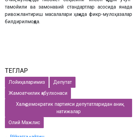
тамойили ва замонавий стандартлар асосида янада
ривожлантириш масалалари ҳақида фикр-мулоҳазалар
билдирилмоқда.
ТЕГЛАР
Лойиҳаларимиз
Депутат
Жамоатчилик қабулхонаси
Халқ демократик партияси депутатларидан аниқ
натижалар
Олий Мажлис
← Рўйхатга қайтиш