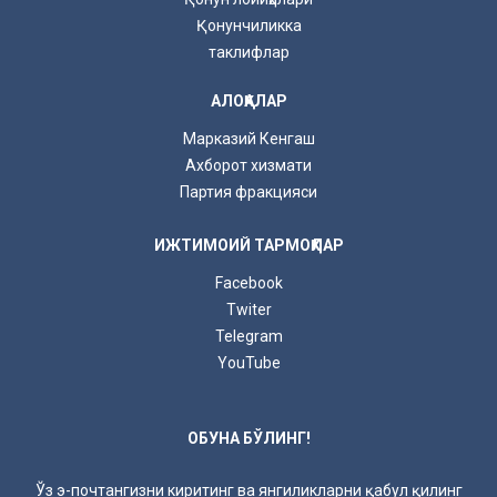
Қонунчиликка
таклифлар
АЛОҚАЛАР
Марказий Кенгаш
Ахборот хизмати
Партия фракцияси
ИЖТИМОИЙ ТАРМОҚЛАР
Facebook
Twiter
Telegram
YouTube
ОБУНА БЎЛИНГ!
Ўз э-почтангизни киритинг ва янгиликларни қабул қилинг