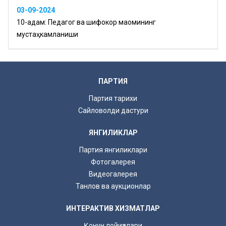
03-09-2024
10-қадам: Педагог ва шифокор мақомининг
мустаҳкамланиши
ПАРТИЯ
Партия тарихи
Сайловолди дастури
ЯНГИЛИКЛАР
Партия янгиликлари
Фотогалерея
Видеогалерея
Танлов ва аукционлар
ИНТЕРАКТИВ ХИЗМАТЛАР
Қонун лойиҳалари