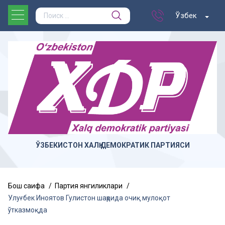
Ўзбек
ЎЗБЕКИСТОН ХАЛҚ ДЕМОКРАТИК ПАРТИЯСИ
Бош саҳифа
Партия янгиликлари
Улуғбек Иноятов Гулистон шаҳрида очиқ мулоқот
ўтказмоқда