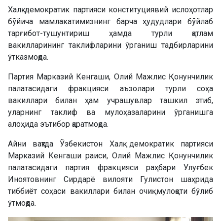
Халқ демократик партияси конституциявий ислоҳотлар
бўйича мамлакатимизнинг барча ҳудудлари бўйлаб
тарғибот-тушунтириш ҳамда турли қатлам
вакилларининг таклифларини ўрганиш тадбирларини
ўтказмоқда.
Партия Марказий Кенгаши, Олий Мажлис Қонунчилик
палатасидаги фракцияси аъзолари турли соҳа
вакиллари билан ҳам учрашувлар ташкил этиб,
уларнинг таклиф ва мулоҳазаларини ўрганишга
алоҳида эътибор қаратмоқда.
Айни вақтда Ўзбекистон Халқ демократик партияси
Марказий Кенгаши раиси, Олий Мажлис Қонунчилик
палатасидаги партия фракцияси раҳбари Улуғбек
Иноятовнинг Сирдарё вилояти Гулистон шаҳрида
тиббиёт соҳаси вакиллари билан очиқ мулоқоти бўлиб
ўтмоқда.