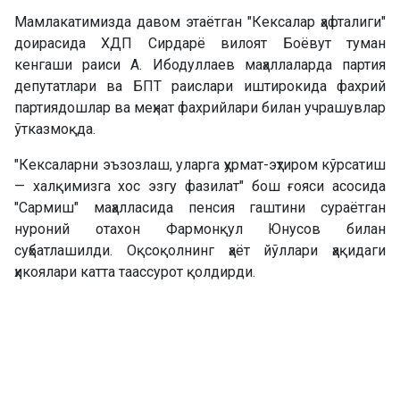
Мамлакатимизда давом этаётган "Кексалар ҳафталиги"
доирасида ХДП Сирдарё вилоят Боёвут туман
кенгаши раиси А. Ибодуллаев маҳаллаларда партия
депутатлари ва БПТ раислари иштирокида фахрий
партиядошлар ва меҳнат фахрийлари билан учрашувлар
ўтказмоқда.
"Кексаларни эъзозлаш, уларга ҳурмат-эҳтиром кўрсатиш
— халқимизга хос эзгу фазилат" бош ғояси асосида
"Сармиш" маҳалласида пенсия гаштини сураётган
нуроний отахон Фармонқул Юнусов билан
суҳбатлашилди. Оқсоқолнинг ҳаёт йўллари ҳақидаги
ҳикоялари катта таассурот қолдирди.