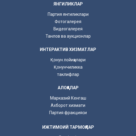
ЯНГИЛИКЛАР
Партия янгиликлари
Фотогалерея
Видеогалерея
Танлов ва аукционлар
ИНТЕРАКТИВ ХИЗМАТЛАР
Қонун лойиҳалари
Қонунчиликка
таклифлар
АЛОҚАЛАР
Марказий Кенгаш
Ахборот хизмати
Партия фракцияси
ИЖТИМОИЙ ТАРМОҚЛАР