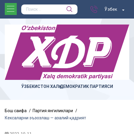
Ўзбек
ЎЗБЕКИСТОН ХАЛҚ ДЕМОКРАТИК ПАРТИЯСИ
Бош саҳифа
Партия янгиликлари
Кексаларни эъзозлаш — азалий қадрият