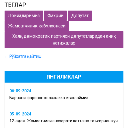
ТЕГЛАР
Лойиҳаларимиз
Фахрий
Депутат
Жамоатчилик қабулхонаси
Халқ демократик партияси депутатларидан аниқ
натижалар
← Рўйхатга қайтиш
ЯНГИЛИКЛАР
06-09-2024
Барчани фаровон келажакка етаклаймиз
05-09-2024
12-қадам: Жамоатчилик назорати катта ва таъсирчан куч