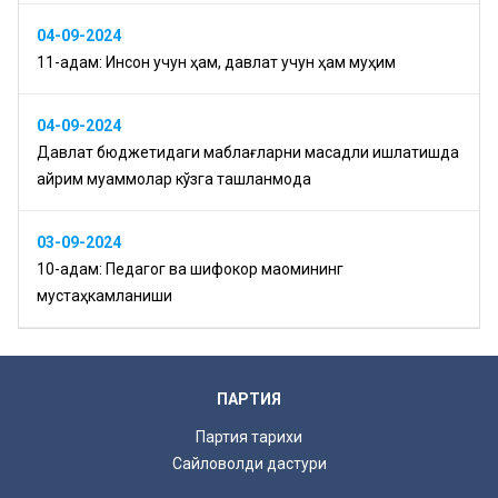
04-09-2024
11-қадам: Инсон учун ҳам, давлат учун ҳам муҳим
04-09-2024
Давлат бюджетидаги маблағларни мақсадли ишлатишда
айрим муаммолар кўзга ташланмоқда
03-09-2024
10-қадам: Педагог ва шифокор мақомининг
мустаҳкамланиши
ПАРТИЯ
Партия тарихи
Сайловолди дастури