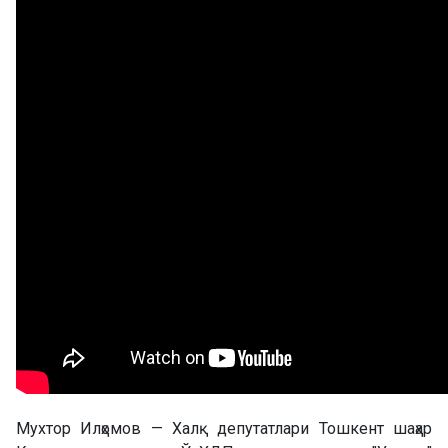
Мухтор Илҳомов — Халқ депутатлари Тошкент шаҳар