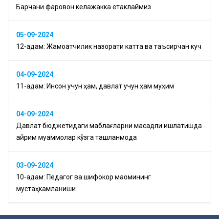
Барчани фаровон келажакка етаклаймиз
05-09-2024
12-қадам: Жамоатчилик назорати катта ва таъсирчан куч
04-09-2024
11-қадам: Инсон учун ҳам, давлат учун ҳам муҳим
04-09-2024
Давлат бюджетидаги маблағларни мақсадли ишлатишда
айрим муаммолар кўзга ташланмоқда
03-09-2024
10-қадам: Педагог ва шифокор мақомининг
мустаҳкамланиши