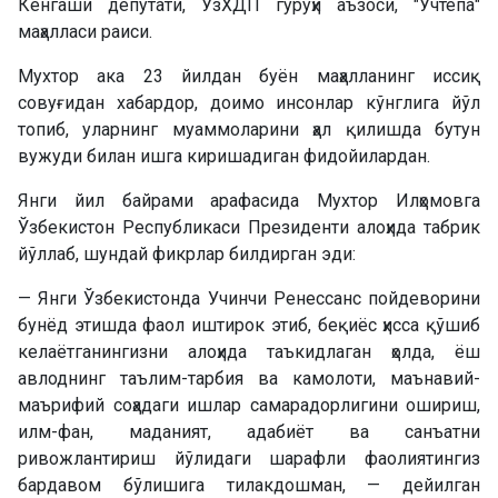
Кенгаши депутати, ЎзХДП гуруҳи аъзоси, "Учтепа"
маҳалласи раиси.
Мухтор ака 23 йилдан буён маҳалланинг иссиқ
совуғидан хабардор, доимо инсонлар кўнглига йўл
топиб, уларнинг муаммоларини ҳал қилишда бутун
вужуди билан ишга киришадиган фидойилардан.
Янги йил байрами арафасида Мухтор Илҳомовга
Ўзбекистон Республикаси Президенти алоҳида табрик
йўллаб, шундай фикрлар билдирган эди:
— Янги Ўзбекистонда Учинчи Ренессанс пойдеворини
бунёд этишда фаол иштирок этиб, беқиёс ҳисса қўшиб
келаётганингизни алоҳида таъкидлаган ҳолда, ёш
авлоднинг таълим-тарбия ва камолоти, маънавий-
маърифий соҳадаги ишлар самарадорлигини ошириш,
илм-фан, маданият, адабиёт ва санъатни
ривожлантириш йўлидаги шарафли фаолиятингиз
бардавом бўлишига тилакдошман, — дейилган