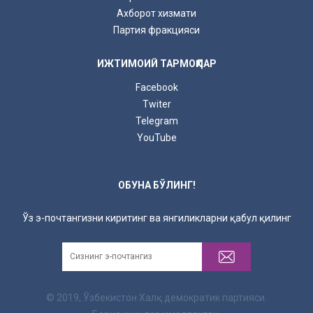
Ахборот хизмати
Партия фракцияси
ИЖТИМОИЙ ТАРМОҚЛАР
Facebook
Twiter
Telegram
YouTube
ОБУНА БЎЛИНГ!
Ўз э-почтангизни киритинг ва янгиликларни қабул қилинг
© 2019, Ўзбекистон Халқ демократик партияси.