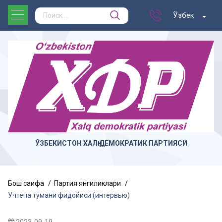
Ўзбек
ЎЗБЕКИСТОН ХАЛҚ ДЕМОКРАТИК ПАРТИЯСИ
Бош саҳифа
Партия янгиликлари
Учтепа тумани фидойиси (интервью)