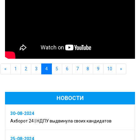
«
1
2
3
4
5
6
7
8
9
10
»
НОВОСТИ
30-08-2024
Ахборот 24 | НДПУ выдвинула своих кандидатов
25-08-2024