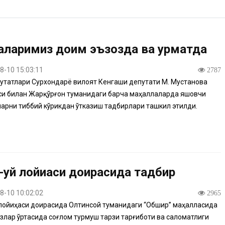
аларимиз доим эъзозда ва ҳурматда
8-10 15:03:11
2787
утатлари Сурхондарё вилоят Кенгаши депутати М. Мустанова
и билан Жарқўрғон туманидаги барча маҳаллаларда яшовчи
арни тиббий кўрикдан ўтказиш тадбирлари ташкил этилди.
-уй лойиҳаси доирасида тадбир
8-10 10:02:02
2965
лойиҳаси доирасида Олтинсой туманидаги “Обшир” маҳалласида
злар ўртасида соғлом турмуш тарзи тарғиботи ва саломатлиги