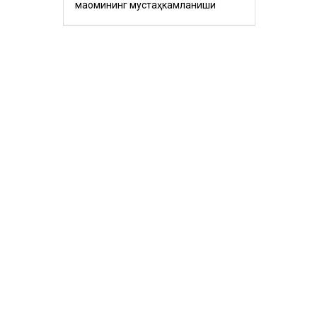
мақомининг мустаҳкамланиши