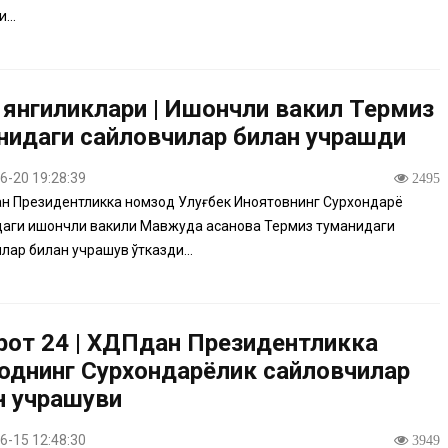
...
 янгиликлари | Ишончли вакил Термиз
нидаги сайловчилар билан учрашди
6-20 19:28:39
2495
 Президентликка номзод Улуғбек Иноятовнинг Сурхондарё
аги ишончли вакили Мавжуда Ҳасанова Термиз туманидаги
лар билан учрашув ўтказди...
рот 24 | ХДПдан Президентликка
однинг Сурхондарёлик сайловчилар
н учрашуви
6-15 12:48:30
3949