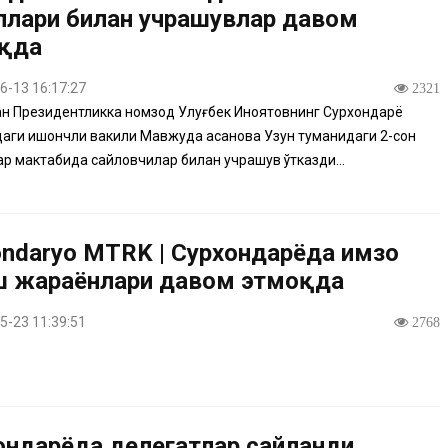
ллари билан учрашувлар давом
қда
6-13 16:17:27
2321
 Президентликка номзод Улуғбек Иноятовнинг Сурхондарё
аги ишончли вакили Мавжуда Ҳасанова Узун туманидаги 2-сон
ар мактабида сайловчилар билан учрашув ўтказди...
ondaryo MTRK | Сурхондарёда имзо
ш жараёнлари давом этмоқда
5-23 11:39:51
2768
ондарёда делегатлар сайланди