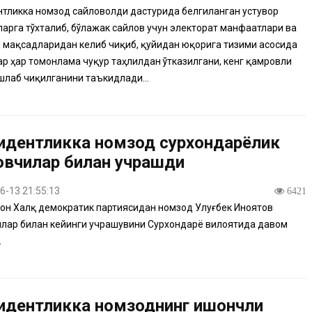
тликка номзод сайловолди дастурида белгиланган устувор
арга тўхталиб, бўлажак сайлов учун электорат манфаатлари ва
 мақсадларидан келиб чиқиб, қуйидан юқорига тизими асосида
р ҳар томонлама чуқур таҳлилдан ўтказилгани, кенг қамровли
шлаб чиқилганини таъкидлади...
идентликка номзод сурхондарёлик
овчилар билан учрашди
6-13 21:55:13
6421
он Халқ демократик партиясидан номзод Улуғбек Иноятов
лар билан кейинги учрашувини Сурхондарё вилоятида давом
.
идентликка номзоднинг ишончли