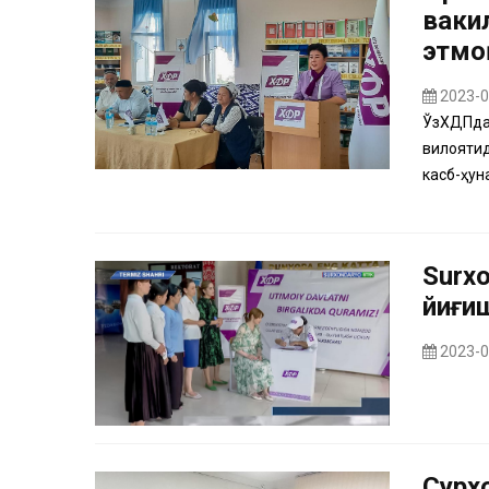
ваки
этмо
2023-0
ЎзХДПдан
вилоятид
касб-ҳун
Surx
йиғи
2023-0
Сурх