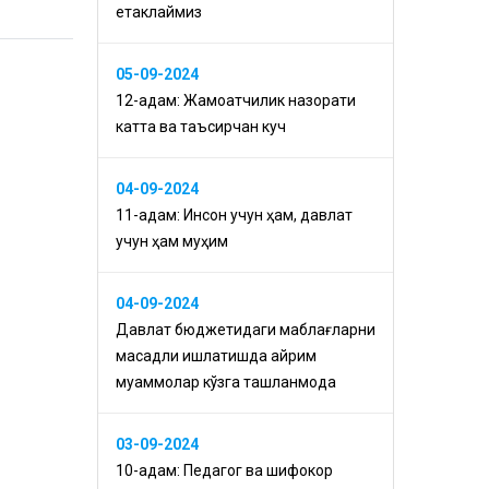
етаклаймиз
05-09-2024
12-қадам: Жамоатчилик назорати
катта ва таъсирчан куч
04-09-2024
11-қадам: Инсон учун ҳам, давлат
учун ҳам муҳим
04-09-2024
Давлат бюджетидаги маблағларни
мақсадли ишлатишда айрим
муаммолар кўзга ташланмоқда
03-09-2024
10-қадам: Педагог ва шифокор