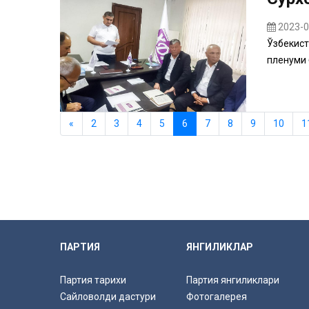
2023-0
Ўзбекист
пленуми б
«
2
3
4
5
6
7
8
9
10
1
ПАРТИЯ
ЯНГИЛИКЛАР
Партия тарихи
Партия янгиликлари
Сайловолди дастури
Фотогалерея