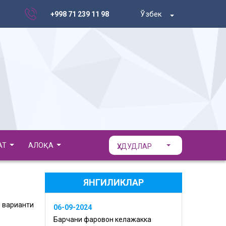
Ўзбек
+998 71 239 11 98
АТ
АЛОҚА
ҲУДУДЛАР
ЯНГИЛИКЛАР
 варианти
06-09-2024
Барчани фаровон келажакка