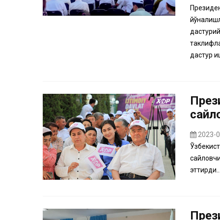
Президен
йўналишл
дастурий
таклифла
дастур и
През
сайл
2023-0
Ўзбекист
сайловчи
эттирди..
През