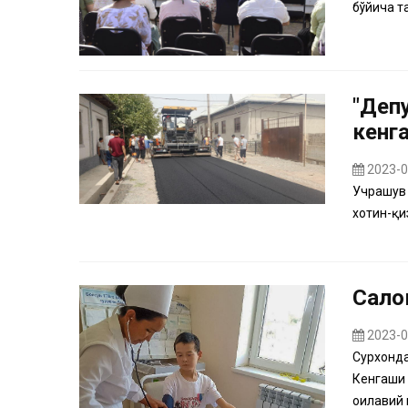
бўйича т
"Депу
кенг
2023-0
Учрашув 
хотин-қи
Сало
2023-0
Сурхонда
Кенгаши 
оилавий 