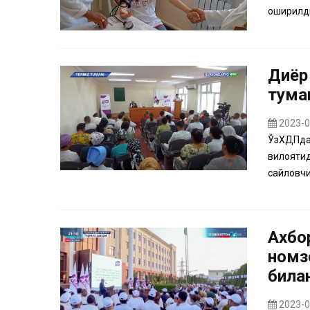
оширилди
Диёр
тума
2023-0
ЎзХДПдан
вилоятид
сайловчи
Ахбо
номз
била
2023-0