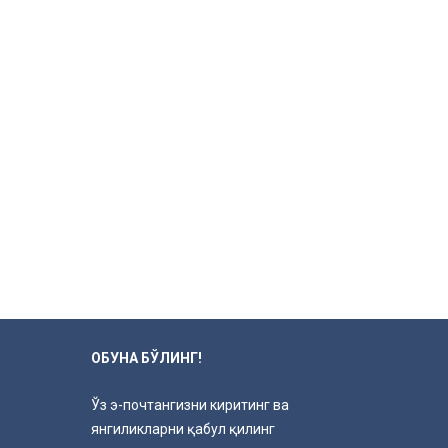
ОБУНА БЎЛИНГ!
Ўз э-почтангизни киритинг ва
янгиликларни қабул қилинг