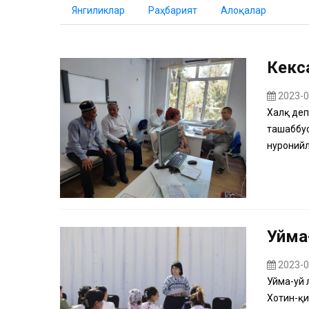
Янгиликлар
Раҳбарият
Алоқалар
Кекс
2023-0
Халқ деп
ташаббус
нуронийл
Уйма
2023-0
Уйма-уй 
Хотин-қи