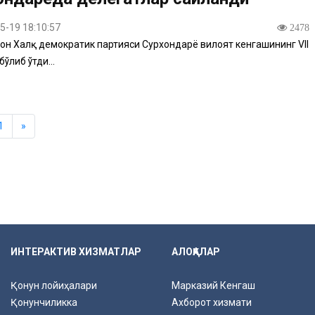
5-19 18:10:57
2478
он Халқ демократик партияси Сурхондарё вилоят кенгашининг VII
ўлиб ўтди...
1
»
ИНТЕРАКТИВ ХИЗМАТЛАР
АЛОҚАЛАР
Қонун лойиҳалари
Марказий Кенгаш
Қонунчиликка
Ахборот хизмати