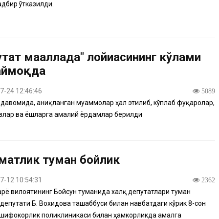
адбир ўтказилди.
тат маҳаллада" лойиҳасининг кўлами
аймоқда
7-24 12:46:46
5089
давомида, аниқланган муаммолар ҳал этилиб, кўплаб фуқаролар,
злар ва ёшларга амалий ёрдамлар берилди
матлик туман бойлик
7-12 10:54:31
2362
рё вилоятининг Бойсун туманида халқ депутатлари туман
депутати Б. Вохидова ташаббуси билан навбатдаги кўрик 8-сон
шифокорлик поликлиникаси билан ҳамкорликда амалга