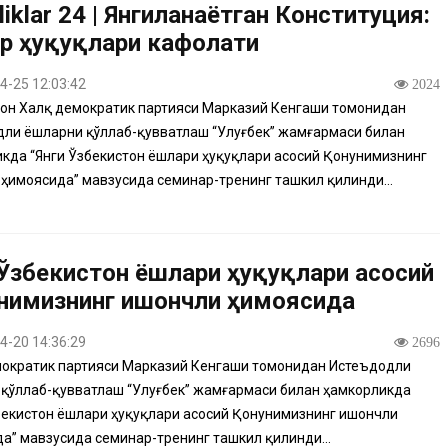
liklar 24 | Янгиланаётган Конституция:
р ҳуқуқлари кафолати
4-25 12:03:42
2024
он Халқ демократик партияси Марказий Кенгаши томонидан
ли ёшларни қўллаб-қувватлаш “Улуғбек” жамғармаси билан
кда “Янги Ўзбекистон ёшлари ҳуқуқлари асосий Қонунимизнинг
ҳимоясида” мавзусида семинар-тренинг ташкил қилинди...
 Ўзбекистон ёшлари ҳуқуқлари асосий
нимизнинг ишончли ҳимоясида
4-20 14:36:29
2696
ократик партияси Марказий Кенгаши томонидан Истеъдодли
қўллаб-қувватлаш “Улуғбек” жамғармаси билан ҳамкорликда
бекистон ёшлари ҳуқуқлари асосий Қонунимизнинг ишончли
а” мавзусида семинар-тренинг ташкил қилинди...