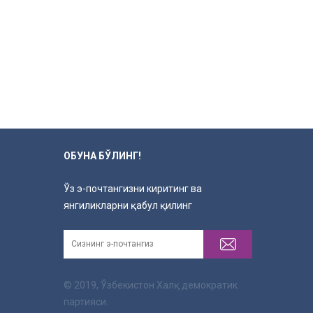
ОБУНА БЎЛИНГ!
Ўз э-почтангизни киритинг ва
янгиликларни қабул қилинг
© 2019, Ўзбекистон Халқ демократик
партияси.