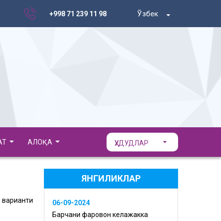
Ўзбек
+998 71 239 11 98
АТ
АЛОҚА
ҲУДУДЛАР
ЯНГИЛИКЛАР
 варианти
06-09-2024
Барчани фаровон келажакка