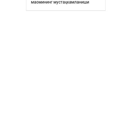
мақомининг мустаҳкамланиши