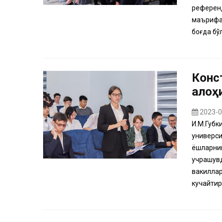
референд
маърифат
боғда бўл
Конс
алоҳ
2023-0
И.М.Губк
универси
ёшларнин
учрашувд
вакиллар
кучайтир