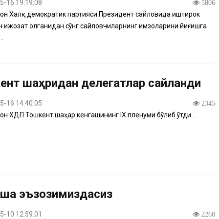
5-16 19:19:08
5806
он Халқ демократик партияси Президент сайловида иштирок
н ижозат олганидан сўнг сайловчиларнинг имзоларини йиғишга
..
ент шаҳридан делегатлар сайланди
5-16 14:40:05
2345
он ХДП Тошкент шаҳар кенгашининг IX пленуми бўлиб ўтди...
ша эъзозимиздасиз
5-10 12:59:01
2268