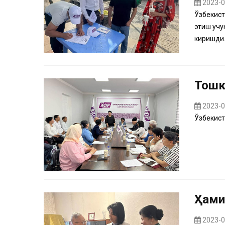
2023-0
Ўзбекист
этиш учу
киришди.
Тошк
2023-0
Ўзбекист
Ҳами
2023-0