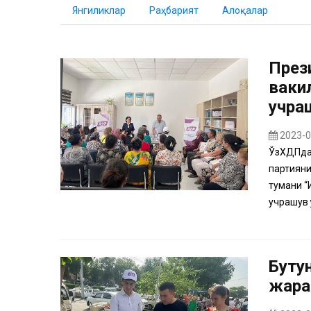
Янгиликлар
Раҳбарият
Алоқалар
През
ваки
учра
2023-0
ЎзХДПдан
партияни
тумани “
учрашув ў
Буту
жара