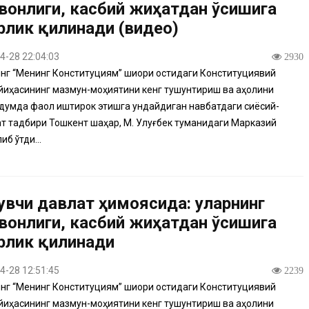
вонлиги, касбий жиҳатдан ўсишига
ўрлик қилинади (видео)
4-28 22:04:03
2930
г “Менинг Конституциям” шиори остидаги Конституциявий
йиҳасининг мазмун-моҳиятини кенг тушунтириш ва аҳолини
умда фаол иштирок этишга ундайдиган навбатдаги сиёсий-
 тадбири Тошкент шаҳар, М. Улуғбек туманидаги Марказий
иб ўтди...
увчи давлат ҳимоясида: уларнинг
вонлиги, касбий жиҳатдан ўсишига
ўрлик қилинади
4-28 12:51:45
2239
г “Менинг Конституциям” шиори остидаги Конституциявий
йиҳасининг мазмун-моҳиятини кенг тушунтириш ва аҳолини