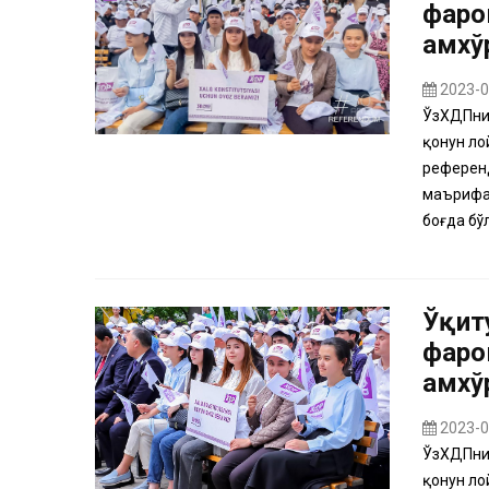
фаро
ғамх
2023-0
ЎзХДПнин
қонун ло
референд
маърифат
боғда бўл
Ўқит
фаро
ғамх
2023-0
ЎзХДПнин
қонун ло