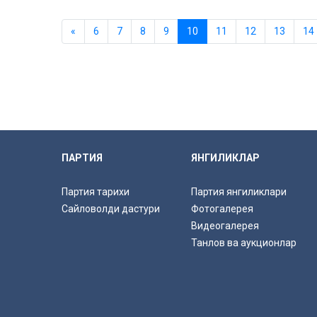
«
6
7
8
9
10
11
12
13
14
ПАРТИЯ
ЯНГИЛИКЛАР
Партия тарихи
Партия янгиликлари
Сайловолди дастури
Фотогалерея
Видеогалерея
Танлов ва аукционлар