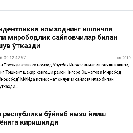
идентликка номзоднинг ишончли
ли мирободлик сайловчилар билан
шув ўтказди
6-09 12:42:57
2619
 Президентликка номзод Улуғбек Иноятовнинг ишончли вакили,
нг Тошкент шаҳар кенгаши раиси Нигора Эшметова Миробод
Иноқобод” МФЙда истиқомат қилувчи сайловчилар билан
тказди...
н республика бўйлаб имзо йиғиш
ёнига киришилди