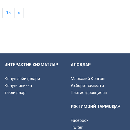
15
»
ИНТЕРАКТИВ ХИЗМАТЛАР
АЛОҚАЛАР
Қонун лойиҳалари
Марказий Кенгаш
Қонунчиликка
Ахборот хизмати
таклифлар
Партия фракцияси
ИЖТИМОИЙ ТАРМОҚЛАР
Facebook
Twiter