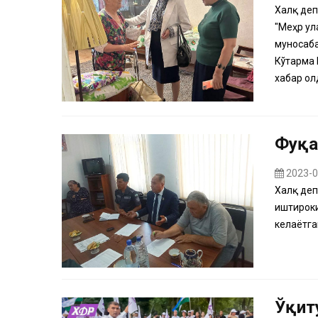
Халқ деп
"Меҳр ул
муносаба
Кўтарма 
хабар олд
Фуқа
2023-0
Халқ деп
иштирок
келаётга
Ўқит