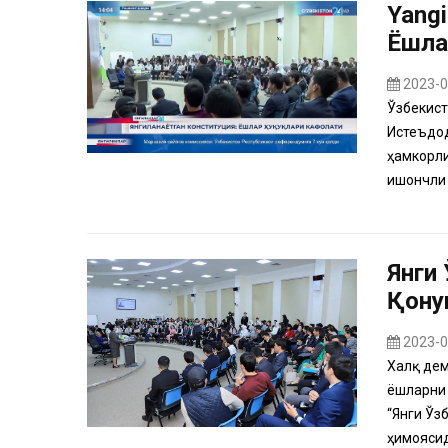
Yangi
Ёшла
2023-0
Ўзбекист
Истеъдод
ҳамкорли
ишончли 
Янги
Қону
2023-0
Халқ дем
ёшларни 
“Янги Ўз
ҳимоясид