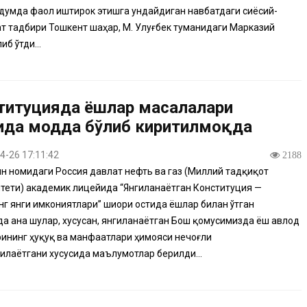
умда фаол иштирок этишга ундайдиган навбатдаги сиёсий-
 тадбири Тошкент шаҳар, М. Улуғбек туманидаги Марказий
иб ўтди...
титуцияда ёшлар масалалари
ида модда бўлиб киритилмоқда
4-26 17:11:42
2188
ин номидаги Россия давлат нефть ва газ (Миллий тадқиқот
тети) академик лицейида “Янгиланаётган Конституция —
г янги имкониятлари” шиори остида ёшлар билан ўтган
а ана шулар, хусусан, янгиланаётган Бош қомусимизда ёш авлод
ининг ҳуқуқ ва манфаатлари ҳимояси нечоғли
илаётгани хусусида маълумотлар берилди...