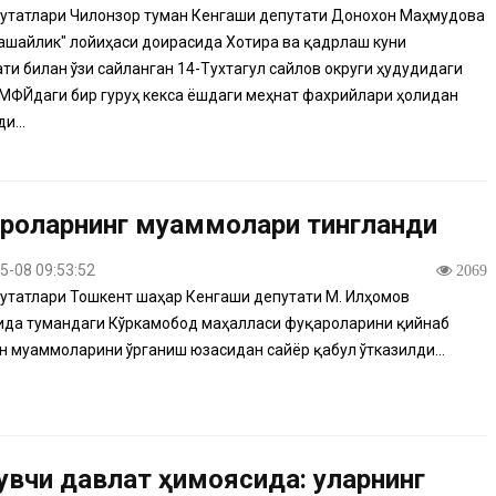
утатлари Чилонзор туман Кенгаши депутати Донохон Маҳмудова
ашайлик" лойиҳаси доирасида Хотира ва қадрлаш куни
ти билан ўзи сайланган 14-Тухтагул сайлов округи ҳудудидаги
МФЙдаги бир гуруҳ кекса ёшдаги меҳнат фахрийлари ҳолидан
и...
роларнинг муаммолари тингланди
5-08 09:53:52
2069
утатлари Тошкент шаҳар Кенгаши депутати М. Илҳомов
ида тумандаги Кўркамобод маҳалласи фуқароларини қийнаб
н муаммоларини ўрганиш юзасидан сайёр қабул ўтказилди...
увчи давлат ҳимоясида: уларнинг