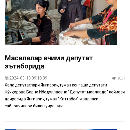
Масалалар ечими депутат
эътиборида
2024-03-13 09:10:39
1657
Халқ депутатлари Янгиариқ туман кенгаши депутати
Қўчқорова Барно Ибодуллаевна "Депутат маҳаллада" лойиҳаси
доирасида Янгиариқ туман "Каттабоғ" маҳалласи
сайловчилари билан учрашди...