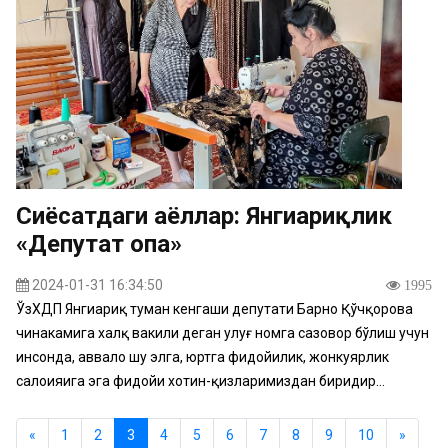
Сиёсатдаги аёллар: Янгиариқлик
«Депутат опа»
2024-01-31 16:34:50
1995
ЎзХДП Янгиариқ туман кенгаши депутати Барно Қўчқорова
чинакамига халқ вакили деган улуғ номга сазовор бўлиш учун
инсонда, аввало шу элга, юртга фидойилик, жонкуярлик
салоҳияига эга фидойи хотин-қизларимиздан биридир...
«
1
2
3
4
5
6
7
8
9
10
»