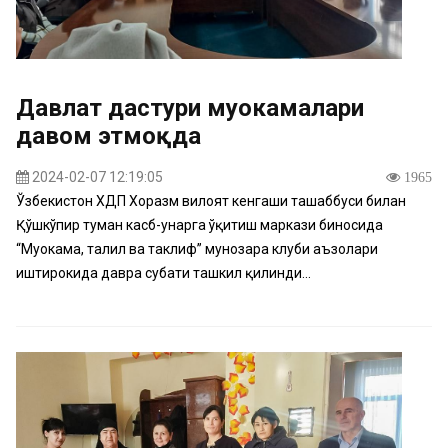
Давлат дастури муҳокамалари
давом этмоқда
2024-02-07 12:19:05
1965
Ўзбекистон ХДП Хоразм вилоят кенгаши ташаббуси билан
Қўшкўпир туман касб-ҳунарга ўқитиш маркази биносида
“Муҳокама, таҳлил ва таклиф” мунозара клуби аъзолари
иштирокида давра суҳбати ташкил қилинди...