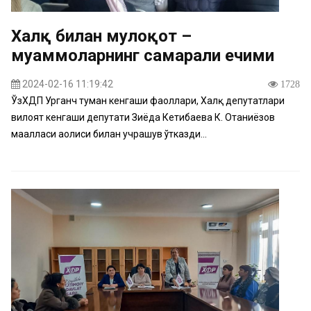
Халқ билан мулоқот –
муаммоларнинг самарали ечими
2024-02-16 11:19:42
1728
ЎзХДП Урганч туман кенгаши фаоллари, Халқ депутатлари
вилоят кенгаши депутати Зиёда Кетибаева К. Отаниёзов
маҳалласи аҳолиси билан учрашув ўтказди...