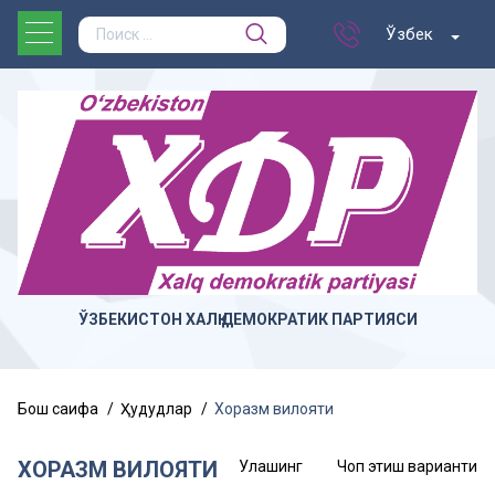
Ўзбек
ЎЗБЕКИСТОН ХАЛҚ ДЕМОКРАТИК ПАРТИЯСИ
Бош саҳифа
Ҳудудлар
Хоразм вилояти
ХОРАЗМ ВИЛОЯТИ
Улашинг
Чоп этиш варианти