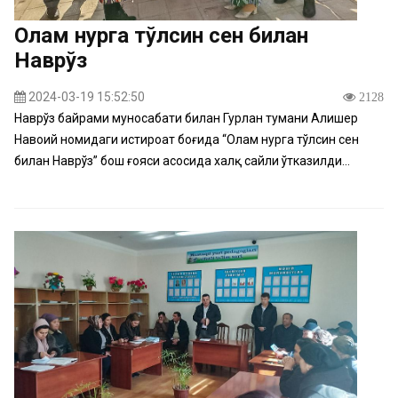
Олам нурга тўлсин сен билан
Наврўз
2024-03-19 15:52:50
2128
Наврўз байрами муносабати билан Гурлан тумани Алишер
Навоий номидаги истироҳат боғида “Олам нурга тўлсин сен
билан Наврўз” бош ғояси асосида халқ сайли ўтказилди...