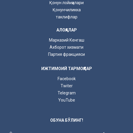
Қонун лойиҳалари
Қонунчиликка
таклифлар
АЛОҚАЛАР
Марказий Кенгаш
Ахборот хизмати
Партия фракцияси
ИЖТИМОИЙ ТАРМОҚЛАР
Facebook
Twiter
Telegram
YouTube
ОБУНА БЎЛИНГ!