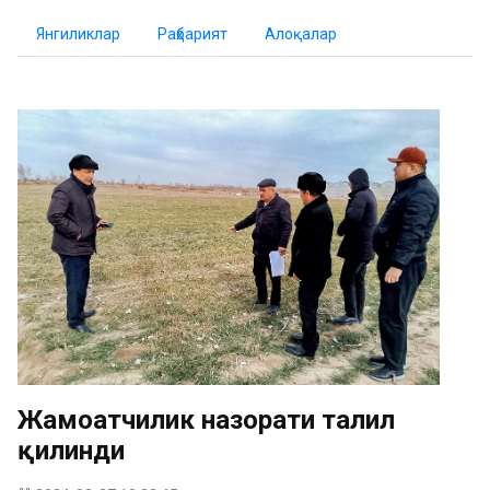
Янгиликлар
Раҳбарият
Алоқалар
Жамоатчилик назорати таҳлил
қилинди