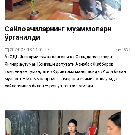
Сайловчиларнинг муаммолари
ўрганилди
2024-03-13 14:01:57
1831
ЎзХДП Янгиариқ туман кенгаши ва Халқ депутатлари
Янгиариқ туман Кенгаши депутати Азизбек Жаббаров
томонидан тумандаги «Қўриқтом» маҳалласида «Аҳоли билан
мулоқот – муаммоларнинг самарали ечими» мавзусида
сайловчилар билан учрашув ташкил этилди...