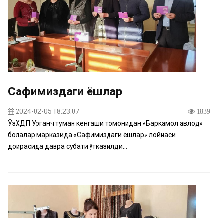
Сафимиздаги ёшлар
2024-02-05 18:23:07
1839
ЎзХДП Урганч туман кенгаши томонидан «Баркамол авлод»
болалар марказида «Сафимиздаги ёшлар» лойиҳаси
доирасида давра суҳбати ўтказилди...