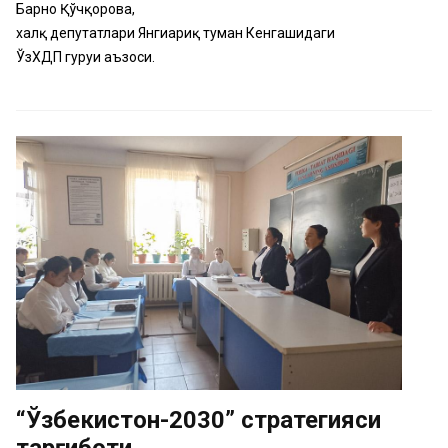
Барно Қўчқорова,
халқ депутатлари Янгиариқ туман Кенгашидаги
ЎзХДП гуруҳи аъзоси.
“Ўзбекистон-2030” стратегияси