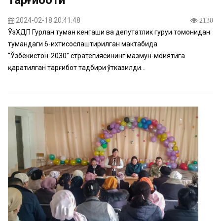
тарғиботи
2024-02-18 20:41:48
2130
ЎзХДП Гурлан туман кенгаши ва депутатлик гуруҳи томонидан
тумандаги 6-ихтисослаштирилган мактабида
“Ўзбекистон-2030” стратегиясининг мазмун-моҳиятига
қаратилган тарғибот тадбири ўтказилди...