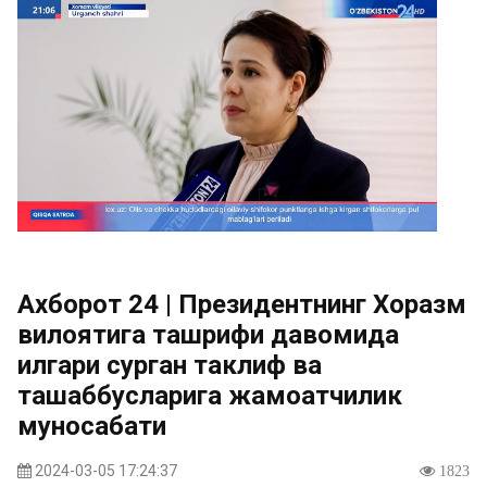
Ахборот 24 | Президентнинг Хоразм
вилоятига ташрифи давомида
илгари сурган таклиф ва
ташаббусларига жамоатчилик
муносабати
2024-03-05 17:24:37
1823