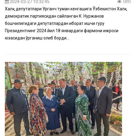
2024-03-27 10:32:45
1895
Халқ депутатлари Урганч туман кенгашига Ўзбекистон Халқ
демократик партиясидан сайланган К. Нуржанов
бошчилигидаги депутатлардан иборат ишчи гуруҳ
Президентнинг 2024 йил 18 январдаги фармони ижроси
юзасидан ўрганиш олиб борди...