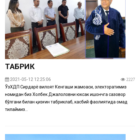
ТАБРИК
2021-05-12 12:25:06
2227
ЎзХДП Сирдарё вилоят Кенгаши жамоаси, электоратимиз
номидан биз Холбек Джалоловни юксак ишончга сазовор
бўлгани билан қизғин табриклаб, касбий фаолиятида омад
тилаймиз...