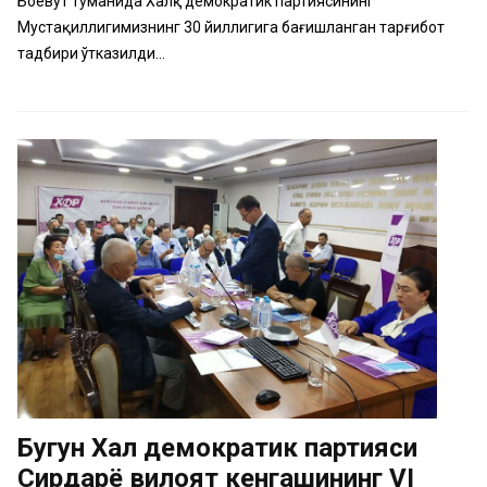
Боёвут туманида Халқ демократик партиясининг
Мустақиллигимизнинг 30 йиллигига бағишланган тарғибот
тадбири ўтказилди...
Бугун Халқ демократик партияси
Сирдарё вилоят кенгашининг VI