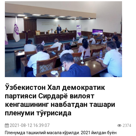
Ўзбекистон Халқ демократик
партияси Сирдарё вилоят
кенгашининг навбатдан ташқари
пленуми тўғрисида
2021-08-12 16:39:07
2374
Пленумда ташкилий масала кўрилди. 2021 йилдан буён