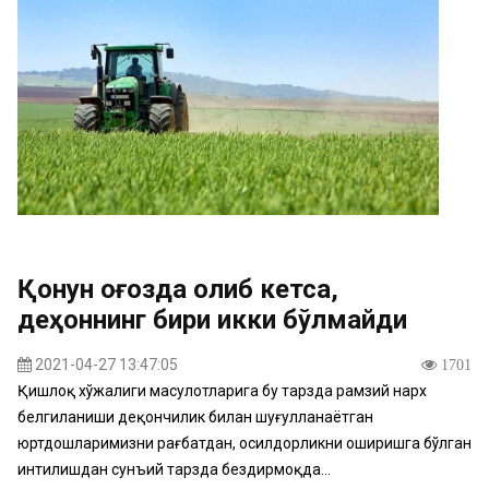
Қонун қоғозда қолиб кетса,
деҳқоннинг бири икки бўлмайди
2021-04-27 13:47:05
1701
Қишлоқ хўжалиги маҳсулотларига бу тарзда рамзий нарх
белгиланиши деҳқончилик билан шуғулланаётган
юртдошларимизни рағбатдан, ҳосилдорликни оширишга бўлган
интилишдан сунъий тарзда бездирмоқда...