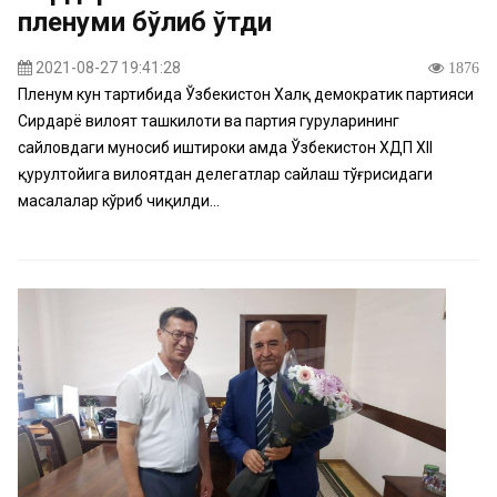
пленуми бўлиб ўтди
2021-08-27 19:41:28
1876
Пленум кун тартибида Ўзбекистон Халқ демократик партияси
Сирдарё вилоят ташкилоти ва партия гуруҳларининг
сайловдаги муносиб иштироки ҳамда Ўзбекистон ХДП XII
қурултойига вилоятдан делегатлар сайлаш тўғрисидаги
масалалар кўриб чиқилди...