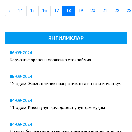
«
14
15
16
17
18
19
20
21
22
23
ЯНГИЛИКЛАР
06-09-2024
Барчани фаровон келажакка етаклаймиз
05-09-2024
12-қадам: Жамоатчилик назорати катта ва таъсирчан куч
04-09-2024
11-қадам: Инсон учун ҳам, давлат учун ҳам муҳим
04-09-2024
Давлат бюджетидаги маблағларни мақсадли ишлатишда