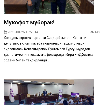
Мукофот муборак!
2021-08-26 15:51:14
1498
Халқ демократик партияси Сирдарё вилоят Кенгаши
депутати, вилоят касаба уюшмалари ташкилотлари
бирлашмаси Кенгаши раиси Рустамбек Турсунмурадов
давлатимизнинг юксак мкофотларидан бири – «Дўстлик»
ордени билан тақдирланди...