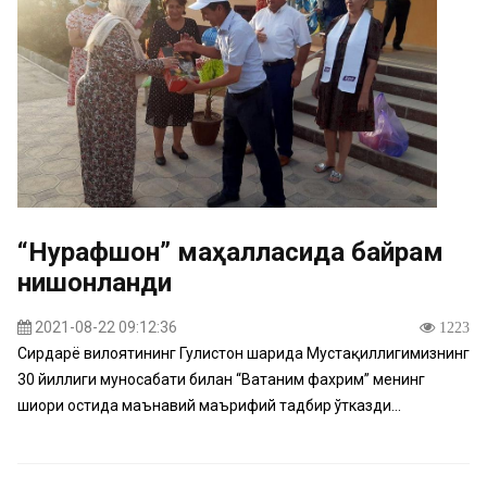
“Нурафшон” маҳалласида байрам
нишонланди
2021-08-22 09:12:36
1223
Сирдарё вилоятининг Гулистон шаҳрида Мустақиллигимизнинг
30 йиллиги муносабати билан “Ватаним фахрим” менинг
шиори остида маънавий маърифий тадбир ўтказди...