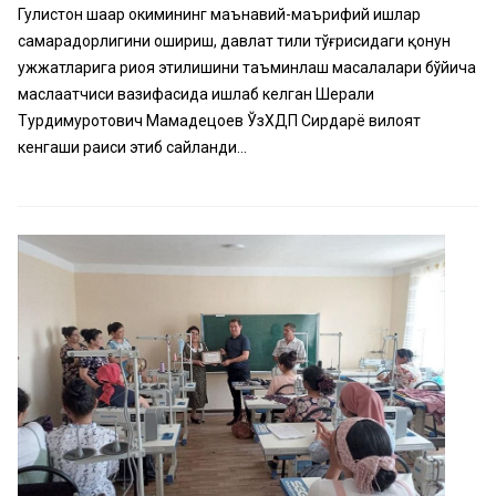
Гулистон шаҳар ҳокимининг маънавий-маърифий ишлар
самарадорлигини ошириш, давлат тили тўғрисидаги қонун
ҳужжатларига риоя этилишини таъминлаш масалалари бўйича
маслаҳатчиси вазифасида ишлаб келган Шерали
Турдимуротович Мамадецоев ЎзХДП Сирдарё вилоят
кенгаши раиси этиб сайланди...