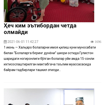
Ҳеч ким эътибордан четда
қолмайди
2021-06-01 11:42:27
1696
1 июнь — Халқаро болаларни ҳимоя қилиш куни муносабати
билан “Болаларга беринг дунёни” шиори остида Гулистон
шаҳридаги ногиронлиги бўлган болалар уйи ҳамда 15-сонли
ихтисослаштирилган мактабгача таълим муассасасида
байрам тадбирлари ташкил этилди...