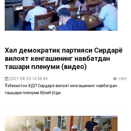
Халқ демократик партияси Сирдарё
вилоят кенгашининг навбатдан
ташқари пленуми (видео)
2021-08-23 14:56:44
1969
Ўзбекистон ХДП Сирдарё вилоят кенгашининг навбатдан
ташқари пленуми бўлиб ўтди...