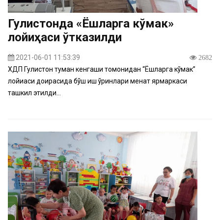
Гулистонда «Ёшларга кўмак»
лойиҳаси ўтказилди
2021-06-01 11:53:39
2682
ХДП Гулистон туман кенгаши томонидан “Ёшларга кўмак”
лойиҳаси доирасида бўш иш ўринлари меҳнат ярмаркаси
ташкил этилди...