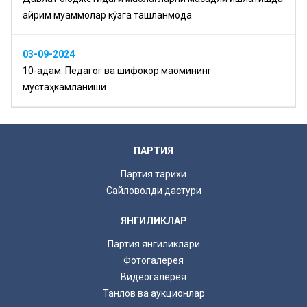
айрим муаммолар кўзга ташланмоқда
03-09-2024
10-қадам: Педагог ва шифокор мақомининг
мустаҳкамланиши
ПАРТИЯ
Партия тарихи
Сайловолди дастури
ЯНГИЛИКЛАР
Партия янгиликлари
Фотогалерея
Видеогалерея
Танлов ва аукционлар