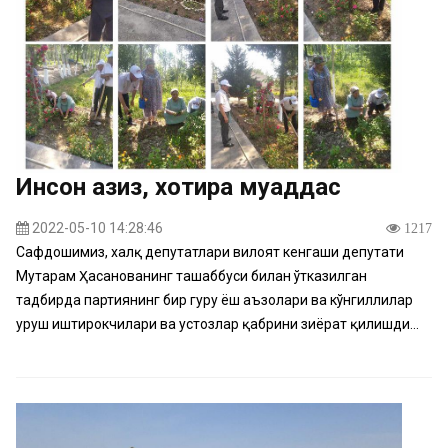
Инсон азиз, хотира муқаддас
2022-05-10 14:28:46
1217
Сафдошимиз, халқ депутатлари вилоят кенгаши депутати
Муҳтарам Ҳасанованинг ташаббуси билан ўтказилган
тадбирда партиянинг бир гуру ёш аъзолари ва кўнгиллилар
уруш иштирокчилари ва устозлар қабрини зиёрат қилишди...