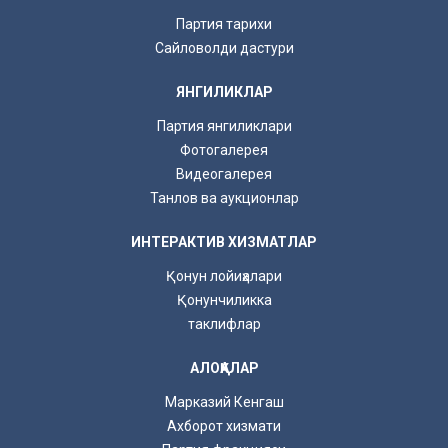
Партия тарихи
Сайловолди дастури
ЯНГИЛИКЛАР
Партия янгиликлари
Фотогалерея
Видеогалерея
Танлов ва аукционлар
ИНТЕРАКТИВ ХИЗМАТЛАР
Қонун лойиҳалари
Қонунчиликка
таклифлар
АЛОҚАЛАР
Марказий Кенгаш
Ахборот хизмати