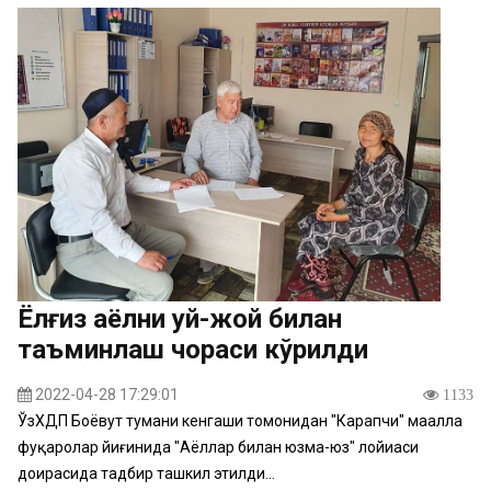
Ёлғиз аёлни уй-жой билан
таъминлаш чораси кўрилди
2022-04-28 17:29:01
1133
ЎзХДП Боёвут тумани кенгаши томонидан "Карапчи" маҳалла
фуқаролар йиғинида "Аёллар билан юзма-юз" лойиҳаси
доирасида тадбир ташкил этилди...