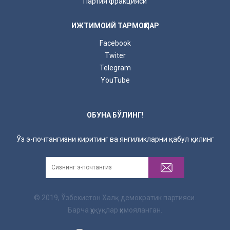
Партия фракцияси
ИЖТИМОИЙ ТАРМОҚЛАР
Facebook
Twiter
Telegram
YouTube
ОБУНА БЎЛИНГ!
Ўз э-почтангизни киритинг ва янгиликларни қабул қилинг
© 2019, Ўзбекистон Халқ демократик партияси.
Барча ҳуқуқлар ҳимояланган.