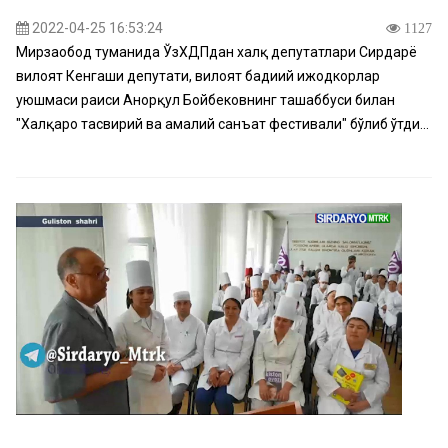
2022-04-25 16:53:24
1127
Мирзаобод туманида ЎзХДПдан халқ депутатлари Сирдарё
вилоят Кенгаши депутати, вилоят бадиий ижодкорлар
уюшмаси раиси Анорқул Бойбековнинг ташаббуси билан
"Халқаро тасвирий ва амалий санъат фестивали" бўлиб ўтди...