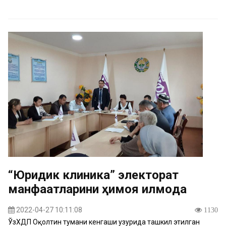
“Юридик клиника” электорат
манфаатларини ҳимоя қилмоқда
2022-04-27 10:11:08
1130
ЎзХДП Оқолтин тумани кенгаши ҳузурида ташкил этилган