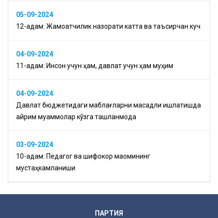
05-09-2024
12-қадам: Жамоатчилик назорати катта ва таъсирчан куч
04-09-2024
11-қадам: Инсон учун ҳам, давлат учун ҳам муҳим
04-09-2024
Давлат бюджетидаги маблағларни мақсадли ишлатишда
айрим муаммолар кўзга ташланмоқда
03-09-2024
10-қадам: Педагог ва шифокор мақомининг
мустаҳкамланиши
ПАРТИЯ