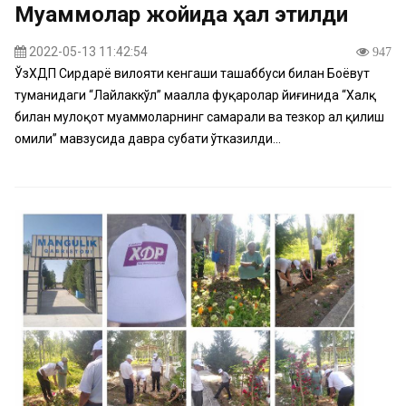
Муаммолар жойида ҳал этилди
2022-05-13 11:42:54
947
ЎзХДП Сирдарё вилояти кенгаши ташаббуси билан Боёвут
туманидаги “Лайлаккўл” маҳалла фуқаролар йиғинида “Халқ
билан мулоқот муаммоларнинг самарали ва тезкор ҳал қилиш
омили” мавзусида давра суҳбати ўтказилди...