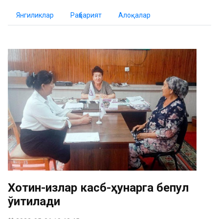
Янгиликлар
Раҳбарият
Алоқалар
Хотин-қизлар касб-ҳунарга бепул
ўқитилади