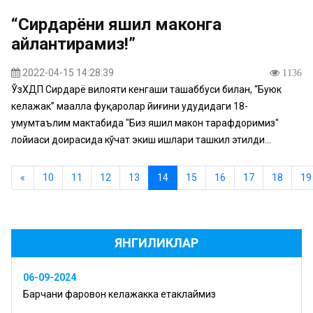
“Сирдарёни яшил маконга
айлантирамиз!”
2022-04-15 14:28:39
1136
ЎзХДП Сирдарё вилояти кенгаши ташаббуси билан, “Буюк
келажак” маҳалла фуқаролар йиғини ҳудудидаги 18-
умумтаълим мактабида "Биз яшил макон тарафдоримиз"
лойиҳаси доирасида кўчат экиш ишлари ташкил этилди...
«
10
11
12
13
14
15
16
17
18
19
ЯНГИЛИКЛАР
06-09-2024
Барчани фаровон келажакка етаклаймиз