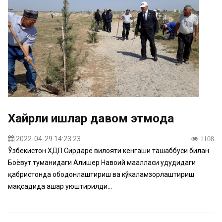
Хайрли ишлар давом этмоқда
2022-04-29 14:23:23
1108
Ўзбекистон ХДП Сирдарё вилояти кенгаши ташаббуси билан
Боёвут туманидаги Алишер Навоий маҳалласи ҳудудидаги
қабристонда ободонлаштириш ва кўкаламзорлаштириш
мақсадида ҳашар уюштирилди...