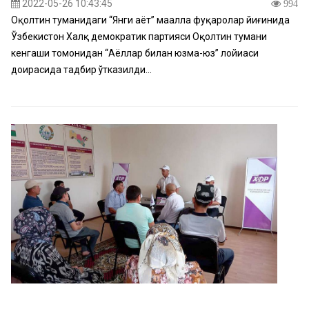
2022-05-26 10:43:45
994
Оқолтин туманидаги “Янги ҳаёт” маҳалла фуқаролар йиғинида
Ўзбекистон Халқ демократик партияси Оқолтин тумани
кенгаши томонидан “Аёллар билан юзма-юз” лойиҳаси
доирасида тадбир ўтказилди...