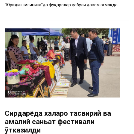
“Юридик килиника”да фуқаролар қабули давом этмоқда...
Сирдарёда халқаро тасвирий ва
амалий саньат фестивали
ўтказилди